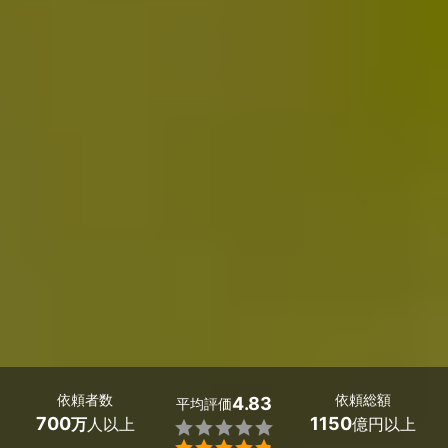
依頼者数
依頼総額
4.83
平均評価
700
1150
万
人以上
億円以上

