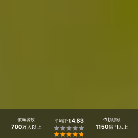
依頼者数
依頼総額
4.83
平均評価
700
1150
万
人以上
億円以上

