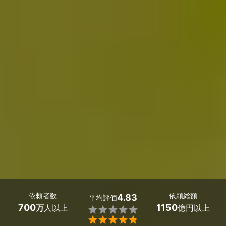
依頼者数
依頼総額
4.83
平均評価
700
1150
万
人以上
億円以上

