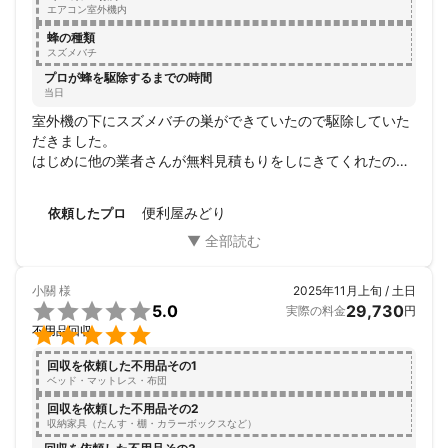
エアコン室外機内
蜂の種類
スズメバチ
プロが蜂を駆除するまでの時間
当日
室外機の下にスズメバチの巣ができていたので駆除していた
だきました。

はじめに他の業者さんが無料見積もりをしにきてくれたので
すが、驚きの高額を提示されてしまい諦めかけたのですが、
便利屋みどりさんを発見し、連絡してみたところすぐ行ける
便利屋みどり
依頼したプロ
と言って下さり、本当にすぐ来てくれて、作業もあっという
間に終わりました。

金額も最初の業者よりかなり低く、何より人柄も良く、迅速
な対応！便利屋みどりさんにお願いしてよかったです。大変
小關
様
2025年11月上旬 / 土日
感謝しております。


5.0
29,730
実際の料金
円
またなにかあった時はぜひお願いしたいと思っております。


不用品回収
本当にありがとうございました。
回収を依頼した不用品その1
ベッド・マットレス・布団
回収を依頼した不用品その2
収納家具（たんす・棚・カラーボックスなど）