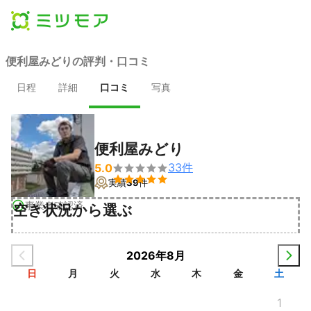
便利屋みどりの評判・口コミ
日程
詳細
口コミ
写真
便利屋みどり
33
件
5.0


実績
39
件
事業者確認済
空き状況から選ぶ
2026年8月
日
月
火
水
木
金
土
1