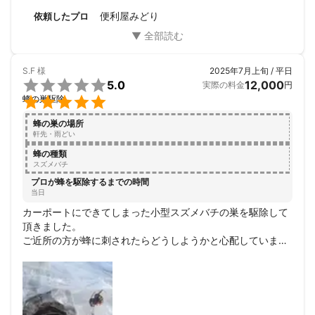
便利屋みどり
依頼したプロ
S.F
様
2025年7月上旬 / 平日

5.0
12,000
実際の料金
円

蜂の巣駆除
蜂の巣の場所
軒先・雨どい
蜂の種類
スズメバチ
プロが蜂を駆除するまでの時間
当日
カーポートにできてしまった小型スズメバチの巣を駆除して
頂きました。

ご近所の方が蜂に刺されたらどうしようかと心配していまし
たが、ネットで予約のあと、電話で直接お話して当日すぐに
来て頂けたので安心しました。

昆虫好きの息子が興味津々で、駆除するところも見ていて、
いろいろな質問にも全て丁寧に答えていただいて、蜂の巣や
死んでいる蜂を暫く見せてもらって、息子も大喜びでした。
