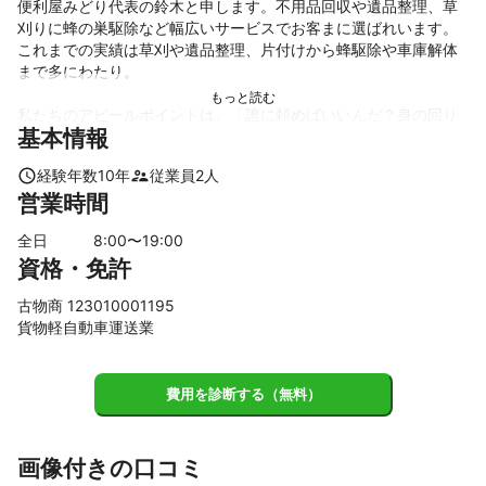
便利屋みどり代表の鈴木と申します。不用品回収や遺品整理、草
刈りに蜂の巣駆除など幅広いサービスでお客まに選ばれいます。
これまでの実績は草刈や遺品整理、片付けから蜂駆除や車庫解体
まで多にわたり。

私たちのアピールポイントは、「誰に頼めばいいんだ？身の回り
基本情報
のお困りごとを解決します！」という姿勢です。お客さまが困っ
ている問題に対して柔軟に対応し、迅速かつ丁寧なサービスを提
経験年数
10
年
従業員
2
人
供することを心がけています。

営業時間
また、私たちのチームは3名の従業員が在籍しており、それぞれが
全日
8
:00〜
19
:00
多様なスキルを持ち合わせています。大工仕事や遺品整理、など
資格・免許
の専門的なサービスもお任せください。電球交換や側溝掃除など
日常的なお困り事から、蜂駆除などの特殊なシチュエーションま
古物商 123010001195
で対応可能です。

貨物軽自動車運送業
便利屋みどりでは、お客さまが一番良かったと思っていただくこ
とを第一に考えます。ご相談頂ければ、これは専門職に依頼した
費用を診断する（無料）
方がいいですよなど、お客様の満足度を一番にどんなお困り事。
便利屋みどりを選んでいただければ、後悔させません。どうぞよ
ろしくお願いいたします。
これまでの実績
画像付きの口コミ