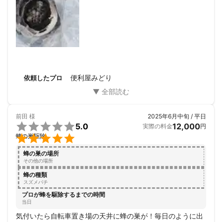
また何かあったらお願いしたいです。
便利屋みどり
依頼したプロ
前田
様
2025年6月中旬 / 平日

5.0
12,000
実際の料金
円

蜂の巣駆除
蜂の巣の場所
その他の場所
蜂の種類
スズメバチ
プロが蜂を駆除するまでの時間
当日
気付いたら自転車置き場の天井に蜂の巣が！毎日のように出