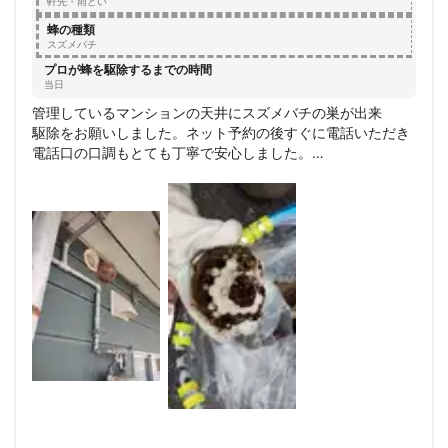
軒先・雨どい
蜂の種類
スズメバチ
プロが蜂を駆除するまでの時間
当日
管理しているマンションの天井にスズメバチの巣が出来

駆除をお願いしました。ネット予約の後すぐに電話いただき

電話口の口調もとても丁寧で安心しました。

作業もあっという間にしていただきました。

実は違う業者さんへ見積をお願いしていたのですが

全然違う良心的な価格に驚きました。

また何かあった時は、ぜひ相談させていただきたいと思いま
す。