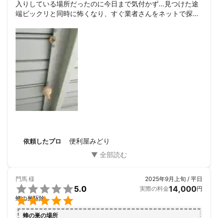
入りしている場所だったのに今日まで気付かず…見つけた途
端ビックリと同時に怖くなり、すぐ業者さんをネットで探し
ました。色んな不安がありましたが、スムーズに連絡を取る
ことができ、当日中に駆除してくれました。すごく助かりま
した。ありがとうございました。

また、とっても親切丁寧な業者さんで、こちらにお願いして
良かったです！
便利屋みどり
依頼したプロ
門馬
様
2025年9月上旬 / 平日

5.0
14,000
実際の料金
円

蜂の巣駆除
蜂の巣の場所