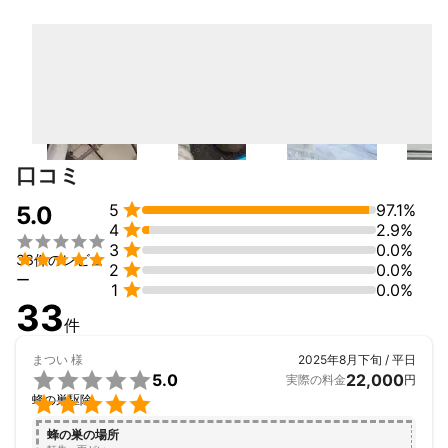
草刈、遺品整理、片付け、蜂の巣駆除、車庫解体、不用品回収、
伐採
アピールポイント
口コミ

5
97.1%
5.0

4
2.9%


3
0.0%

33件のレビュ

2
0.0%
ー

1
0.0%
33
件
まつい
様
2025年8月下旬 / 平日

5.0
22,000
実際の料金
円

蜂の巣駆除
蜂の巣の場所