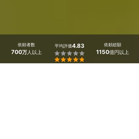
依頼者数
依頼総額
4.83
平均評価
700
1150
万
人以上
億円以上


最大５件
2分で依頼
見積が届く
プロを選ぶ
北海道浦河町の害虫駆除・害獣駆除の業者を探しましょ
う。
害虫駆除に関する様々なお悩みはプロの手ですっきり解決
してもらいましょう。
「家じゅうに隠れているゴキブリをまとめて駆除してほし
い」「蜂の巣、スズメバチを駆除してほしい」「コウモリ