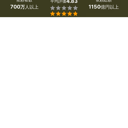
4.83
平均評価
700
1150
万
人以上
億円以上


最大５件
2分で依頼
見積が届く
プロを選ぶ
北海道積丹町の害虫駆除・害獣駆除の業者を探しましょ
う。
害虫駆除に関する様々なお悩みはプロの手ですっきり解決
してもらいましょう。
「家じゅうに隠れているゴキブリをまとめて駆除してほし
い」「蜂の巣、スズメバチを駆除してほしい」「コウモリ
の駆除から防止対策まで頼みたい」「ダニ駆除から予防ま
でしてほしい」「新築の建物のシロアリの予防処理をして
ほしい」など、害虫、害獣のお悩みは尽きません。
どんな要望にも経験豊富なプロがお応えします。
 かんたん・お得な見積もり体験を、ミツモアで。