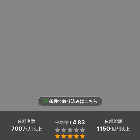
条件で絞り込みはこちら
依頼者数
依頼総額
4.83
平均評価
700
1150
万
人以上
億円以上

