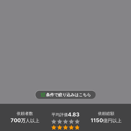
条件で絞り込みはこちら
依頼者数
依頼総額
4.83
平均評価
700
1150
万
人以上
億円以上

