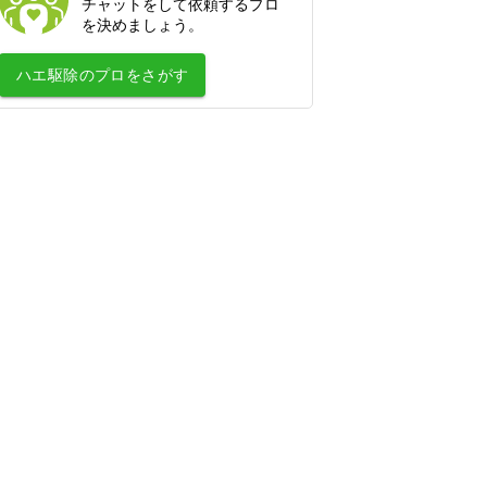
チャットをして依頼するプロ
浄水器の取付・交換
を決めましょう。
水道蛇口交換
ハエ駆除
のプロをさがす
水道の水漏れ修理
シャワーヘッド・シャワーホースの交
換
排水管洗浄
トイレの故障・修理
蛇口の水漏れ修理
トイレのつまり修理
お風呂の排水口つまり修理
壁ピタ水栓・洗濯機蛇口の交換
税理士
会社設立・起業開業に強い税理士
顧問税理士
法人税の節税に強い税理士
相続税申告に強い税理士