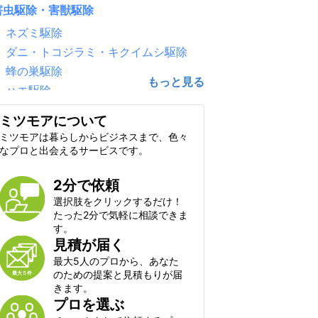
害虫駆除・害獣駆除
ネズミ駆除
ダニ・トコジラミ・キクイムシ駆除
蜂の巣駆除
ハエ駆除
害鳥駆除（鳩・カラス）
ミツモアについて
ゴキブリ駆除
ミツモアは暮らしからビジネスまで、色々
シロアリ駆除
なプロと出会えるサービスです。
毛虫・チャドクガ駆除
2分で依頼
コウモリ駆除
選択肢をクリックするだけ！
クモ駆除
たった2分で気軽に相談できま
ハクビシン・アライグマ・狸・イタチ
す。
駆除
見積が届く
ムカデ・ヤスデ・ゲジゲジ駆除
最大5人のプロから、あなた
のための提案と見積もりが届
水のトラブル
きます。
プロを選ぶ
水道のつまり修理