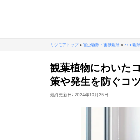
ミツモアトップ
»
害虫駆除・害獣駆除
»
ハエ駆
観葉植物にわいた
策や発生を防ぐコ
最終更新日:
2024年10月25日