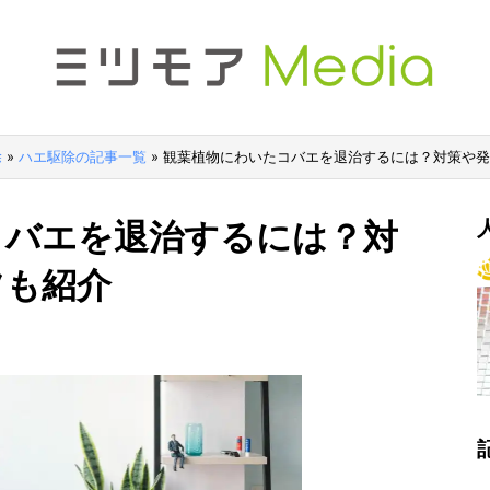
除
»
ハエ駆除の記事一覧
»
観葉植物にわいたコバエを退治するには？対策や発
コバエを退治するには？対
ツも紹介