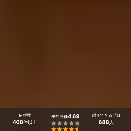
依頼数
紹介できるプロ
4.69
平均評価
400
688
件以上
人

