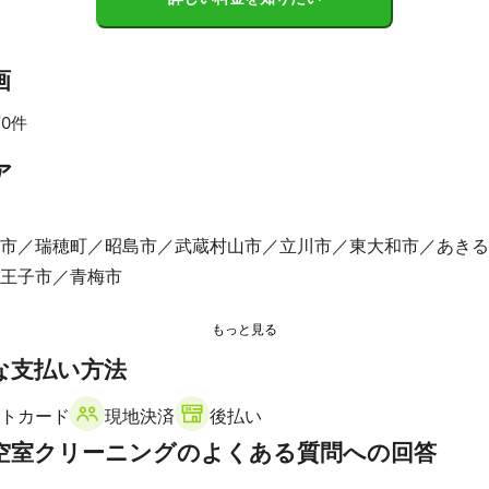
画
0件
ア
市
瑞穂町
昭島市
武蔵村山市
立川市
東大和市
あきる
王子市
青梅市
な支払い方法
トカード
現地決済
後払い
空室クリーニングのよくある質問への回答