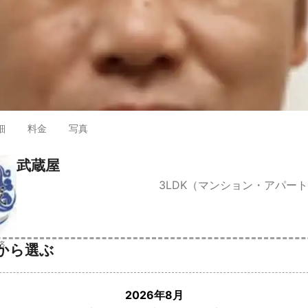
細
料金
写真
武蔵屋
3LDK（マンション・アパー
済
から選ぶ
2026年8月