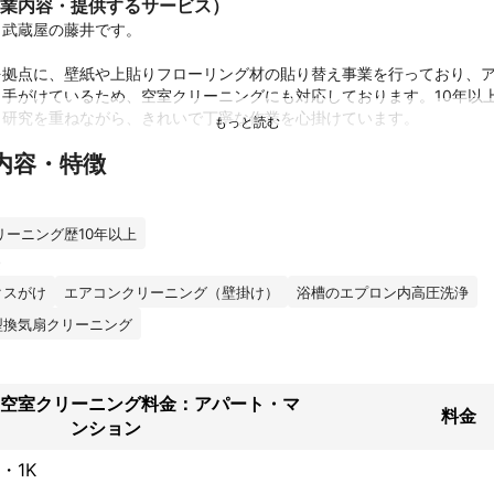
業内容・提供するサービス）
武蔵屋の藤井です。

を拠点に、壁紙や上貼りフローリング材の貼り替え事業を行っており、
も手がけているため、空室クリーニングにも対応しております。10年以
研究を重ねながら、きれいで丁寧な作業を心掛けています。

内容・特徴
ングでは、フロアのワックスがけから浴槽のエプロン内高圧洗浄まで幅
アコンクリーニングやレンジフード型換気扇クリーニングも承っており
いに仕上げます。非喫煙者として清潔な環境での作業を徹底し、毎年60
ております。

リーニング歴10年以上
けるのにきれいになったと感謝されることが多い仕事です。自分自身も
クスがけ
エアコンクリーニング（壁掛け）
浴槽のエプロン内高圧洗浄
にして新たな気分でお過ごしいただけるよう努めています。

型換気扇クリーニング
しております。
績
以上の施工実績です。
空室クリーニング料金：アパート・マ
ント
料金
ンション
究し　綺麗に丁寧にを心掛けています。
・1K