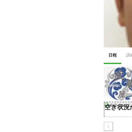
日程
詳
事業者確認
空き状況