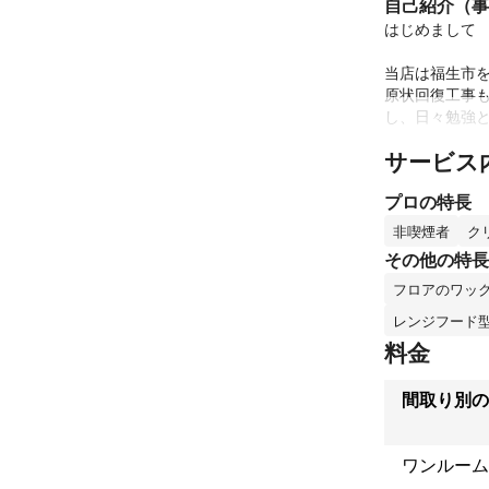
自己紹介（事
はじめまして　
当店は福生市
原状回復工事
し、日々勉強と
サービス
空室クリーニ
す。また、エ
プロの特長
隅々まできれ
実績を積み重ね
非喫煙者
ク
その他の特長
お金をいただ
フロアのワッ
お部屋をきれい
レンジフード
ご連絡お待ち
料金
これまでの実
毎年　60部屋
間取り別の
アピールポイ
日々勉強　研
ワンルーム