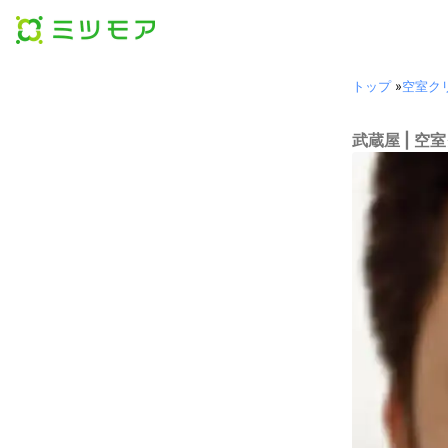
トップ
»
空室ク
武蔵屋 | 空