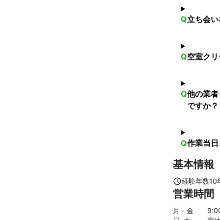
Q
立ち会い
Q
空室クリ
Q
他の業者
ですか？
Q
作業当日
基本情報
経験年数
10
営業時間
月 - 金
9
: