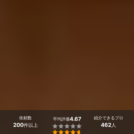
依頼数
紹介できるプロ
4.67
平均評価
200
462
件以上
人

