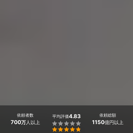
依頼者数
依頼総額
4.83
平均評価
700
1150
万
人以上
億円以上

