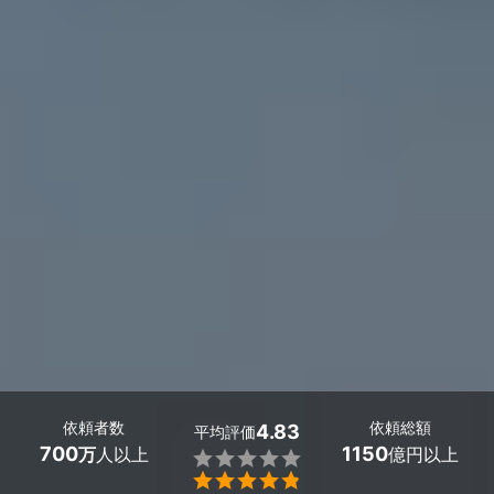
依頼者数
依頼総額
4.83
平均評価
700
1150
万
人以上
億円以上

