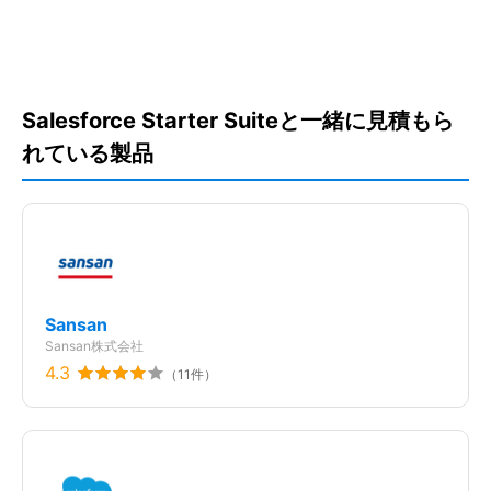
ソフトウェアを探す
Salesforce Sales Cloud
Quip
Salesforce Service
Cloud
Salesforce Starter Suiteと一緒に見積もら
れている製品
Marketing Cloud
Tableau Pulse（タブロー
Salesforce Pro Suite
Sansan
Account Engagement
パルス）
Sansan株式会社
4.3
（
11
件）