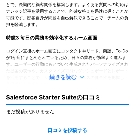
とで、長期的な顧客関係を構築します。よくある質問への対応は
ナレッジ記事を活用することで、的確な答えを迅速に導くことが
可能です。顧客自身が問題を自己解決できることで、チームの負
担を軽減します。
特徴3 毎日の業務を効率化するホーム画面
ログイン直後のホーム画面にコンタクトやリード、商談、To-Do
が1か所にまとめられているため、日々の業務が効率よく進みま
す。ユーザーの行動にもとづいて生成されたパーソナライズされ
た提案の表示や、カスタマイズ可能なダッシュボードとレポート
続きを読む
を活用することで、リアルタイムでビジネスの健全性を把握し、
目標達成を加速します。
Salesforce Starter Suiteの口コミ
製品URL
https://www.salesforce.com/jp/small-business/starter/
まだ投稿がありません
更新日：
2026/05/14
※本ページは、公表されている情報を元にミツモアが作成したものです。
掲載に関するお問い合わせ
口コミを投稿する