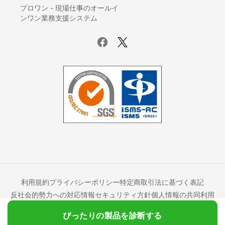
プロワン - 現場仕事のオールイ
ンワン業務支援システム
利用規約
プライバシーポリシー
特定商取引法に基づく表記
反社会的勢力への対応
情報セキュリティ方針
個人情報の共同利用
ミツモアポイントプログラム
一般事業主行動計画の公表について
ぴったりの製品を診断する
© 2017-
2026
MeetsMore Inc.