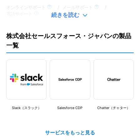
電話サポート
オンラインサポート
/
メールサポート
/
電話サポート
続きを読む
リード管理
リード管理
株式会社セールスフォース・ジャパンの製品
営業先リストの作成・管理
一覧
MAツール連携
営業先リストの作成・管理
/
MAツール連携
セキュリティ対策
セキュリティ対策
IPアドレス制限
IPアドレス制限
/
SSO認証/SAMLログイン
SSO認証/SAMLログイン
その他分析機能
Slack（スラック）
Salesforce CDP
Chatter（チャター）