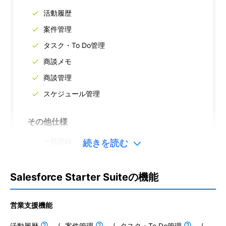
活動履歴
案件管理
タスク・To Do管理
商談メモ
商談管理
スケジュール管理
その他仕様
一括登録
続きを読む
メール配信
アプリ対応
Salesforce Starter Suiteの機能
多言語対応
営業支援機能
マルチデバイス対応
活動履歴
/
案件管理
/
タスク・To Do管理
/