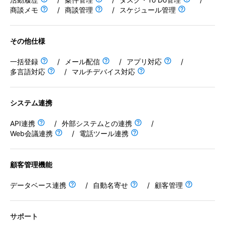
システム連携
商談メモ
/
商談管理
/
スケジュール管理
API連携
その他仕様
外部システムとの連携
Web会議連携
一括登録
/
メール配信
/
アプリ対応
/
多言語対応
/
マルチデバイス対応
電話ツール連携
顧客管理機能
システム連携
データベース連携
API連携
/
外部システムとの連携
/
Web会議連携
/
電話ツール連携
自動名寄せ
顧客管理
顧客管理機能
サポート
データベース連携
/
自動名寄せ
/
顧客管理
オンラインサポート
サポート
メールサポート