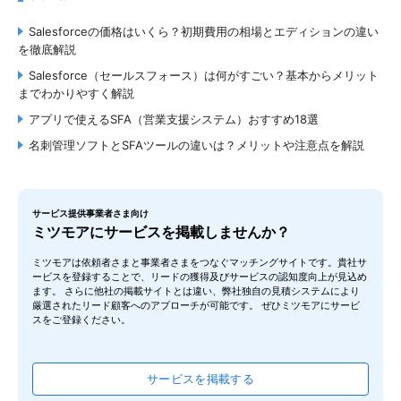
Pipedrive（パイプドライブ）
Salesforceの価格はいくら？初期費用の相場とエディションの違い
株式会社Mer (メル)
を徹底解説
5.0
（
1
件）
Salesforce（セールスフォース）は何がすごい？基本からメリット
までわかりやすく解説
アプリで使えるSFA（営業支援システム）おすすめ18選
名刺管理ソフトとSFAツールの違いは？メリットや注意点を解説
カスタマーリングス
サービス提供事業者さま向け
株式会社プラスアルファ・コンサルティング
ミツモアにサービスを掲載しませんか？
3.0
（
1
件）
ミツモアは依頼者さまと事業者さまをつなぐマッチングサイトです。貴社サ
ービスを登録することで、リードの獲得及びサービスの認知度向上が見込め
ます。 さらに他社の掲載サイトとは違い、弊社独自の見積システムにより
厳選されたリード顧客へのアプローチが可能です。 ぜひミツモアにサービ
スをご登録ください。
サービスを掲載する
Zoho CRM