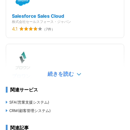
Salesforce Sales Cloud
株式会社セールスフォース・ジャパン
4.1
（
7
件）
続きを読む
プロワン
株式会社ミツモア
5.0
関連サービス
（
3
件）
SFA(営業支援システム)
CRM(顧客管理システム)
関連記事