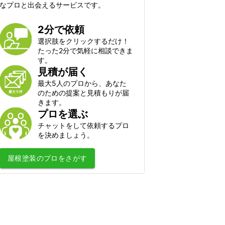
シロアリ駆除
なプロと出会えるサービスです。
毛虫・チャドクガ駆除
2分で依頼
コウモリ駆除
選択肢をクリックするだけ！
クモ駆除
たった2分で気軽に相談できま
ハクビシン・アライグマ・狸・イタチ
す。
駆除
見積が届く
ムカデ・ヤスデ・ゲジゲジ駆除
最大5人のプロから、あなた
のための提案と見積もりが届
水のトラブル
きます。
プロを選ぶ
水道のつまり修理
チャットをして依頼するプロ
浄水器の取付・交換
を決めましょう。
水道蛇口交換
屋根塗装
のプロをさがす
水道の水漏れ修理
シャワーヘッド・シャワーホースの交
換
排水管洗浄
トイレの故障・修理