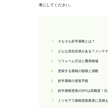
考にしてください。
1
そもそも折半屋根とは？
2
どんな劣化症状がある？メンテ
3
リフォーム方法と費用相場
4
塗装する屋根の面積と係数
5
折半屋根の塗装手順
6
折半屋根塗装のDIYは高難度！
7
ミツモアで屋根塗装業者に見積