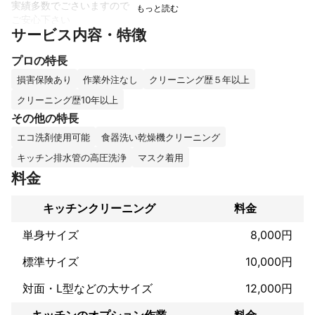
実績多数でごさいますので

ご安心下さい

サービス内容・特徴
作業前にしっかりヒヤリングを

プロの特長
行い、経年劣化等や酷い油汚れなど

汚れが取れる取れないも

損害保険あり
作業外注なし
クリーニング歴５年以上
しっかりご説明後に作業にはいります

クリーニング歴10年以上
その他の特長
クオリティの高い

クリーニングを行いますので

エコ洗剤使用可能
食器洗い乾燥機クリーニング
是非宜しくお願い致します

キッチン排水管の高圧洗浄
マスク着用
弊社は空室クリーニングも作業致しますが

料金
9割が在宅の、お客様宅での作業ですので

しっかりお客様のご意見を聞けますのが

キッチンクリーニング
料金
これまでの実績
単身サイズ
8,000円
某大手ハウスクリーニング会社に

標準サイズ
10,000円
10年勤め実績を積み

独立にいたりました

対面・L型などの大サイズ
12,000円
宜しくお願い致します。
アピールポイント
キッチンのオプション作業
料金