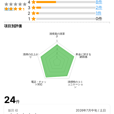

8件
4


2件
3

(24件)

1件
2

0件
1
項目別評価
清掃員の清潔
さ
5
4
3
2
清掃の仕上が
料金に対する
り
納得感
1
電話・チャッ
清掃時のコミ
ト対応
ュニケーショ
ン
24
件
飯田
様
2026年7月中旬 / 土日