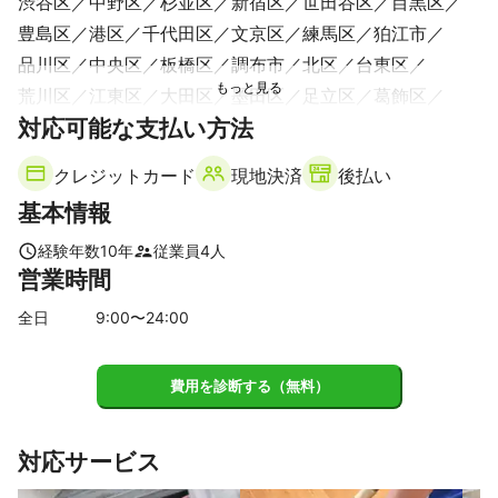
渋谷区
中野区
杉並区
新宿区
世田谷区
目黒区
豊島区
港区
千代田区
文京区
練馬区
狛江市
品川区
中央区
板橋区
調布市
北区
台東区
荒川区
江東区
大田区
墨田区
足立区
葛飾区
対応可能な支払い方法
江戸川区
武蔵野市
三鷹市
西東京市
稲城市
府中市
清瀬市
小平市
国分寺市
東久留米市
クレジットカード
現地決済
後払い
小金井市
東村山市
国立市
多摩市
日野市
基本情報
東大和市
立川市
八王子市
【
千葉県
】
経験年数
10
年
従業員
4
人
営業時間
浦安市
市川市
【
埼玉県
】
全日
9
:00〜
24
:00
戸田市
川口市
和光市
朝霞市
新座市
志木市
【
神奈川県
】
費用を診断する（無料）
川崎市
対応サービス