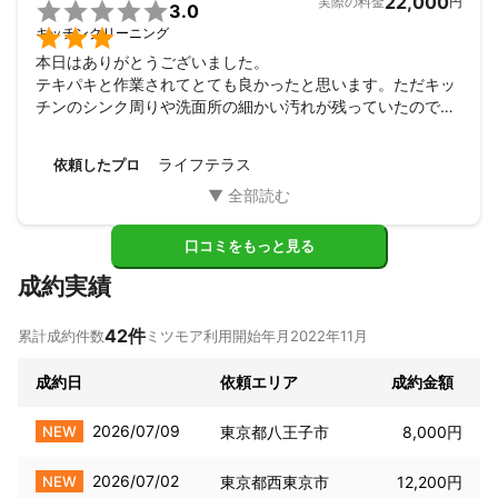
22,000
実際の料金
円

3.0

キッチンクリーニング
本日はありがとうございました。

テキパキと作業されてとても良かったと思います。ただキッ
チンのシンク周りや洗面所の細かい汚れが残っていたので、
後で自分で落としました。

限られた時間の中で作業いただきありがとうございました。
ライフテラス
依頼したプロ
口コミをもっと見る
成約実績
42
件
累計成約件数
ミツモア利用開始年月
2022年11月
成約日
依頼エリア
成約金額
2026/07/09
NEW
東京都八王子市
8,000円
2026/07/02
NEW
東京都西東京市
12,200円