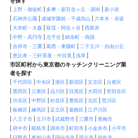
を探す
|
上野・御徒町
|
多摩・新百合ヶ丘・調布
|
新小岩
|
石神井公園
|
成城学園前・千歳烏山
|
六本木・赤坂
|
大井町・大森
|
荻窪・阿佐ヶ谷
|
西新井
|
中野・高円寺
|
北千住
|
錦糸町・両国
|
吉祥寺・三鷹
|
葛西・東陽町
|
二子玉川・自由が丘
|
恵比寿・三軒茶屋・中目黒
|
浅草
|
市区町村から東京都のキッチンクリーニング業
者を探す
|
千代田区
|
中央区
|
港区
|
新宿区
|
文京区
|
台東区
|
墨田区
|
江東区
|
品川区
|
目黒区
|
大田区
|
世田谷区
|
渋谷区
|
中野区
|
杉並区
|
豊島区
|
北区
|
荒川区
|
板橋区
|
練馬区
|
足立区
|
葛飾区
|
江戸川区
|
八王子市
|
立川市
|
武蔵野市
|
三鷹市
|
青梅市
|
府中市
|
昭島市
|
調布市
|
町田市
|
小金井市
|
小平市
|
日野市
|
東村山市
|
国分寺市
|
国立市
|
福生市