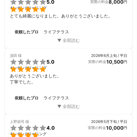

5.0
8,000
実際の料金
円

キッチンクリーニング
とても綺麗になりました。ありがとうございました。
ライフテラス
依頼したプロ
濵田
様
2026年6月上旬 / 平日

5.0
10,500
実際の料金
円

キッチンクリーニング
ありがとうございました。

丁寧でした。
ライフテラス
依頼したプロ
上野栄司
様
2026年5月下旬 / 平日

4.0
10,000
実際の料金
円

キッチンクリーニング