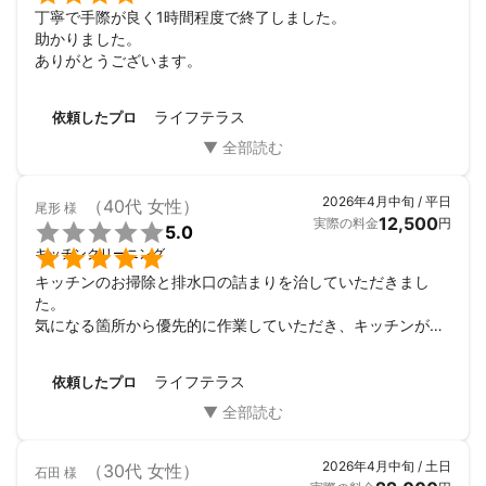
丁寧で手際が良く1時間程度で終了しました。

助かりました。

ありがとうございます。
ライフテラス
依頼したプロ
2026年4月中旬 / 平日
（40代 女性）
尾形
様
12,500
実際の料金
円

5.0

キッチンクリーニング
キッチンのお掃除と排水口の詰まりを治していただきまし
た。

気になる箇所から優先的に作業していただき、キッチンがい
つもより明るくなりました。

ありがとうございました。
ライフテラス
依頼したプロ
2026年4月中旬 / 土日
（30代 女性）
石田
様