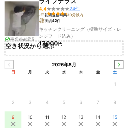
ライフテラス
24
件
4.4


初回返信時間
30分以内
実績
42
件
キッチンクリーニング（標準サイズ・レ
ンジフード込み）
事業者確認済
17,000
円
空き状況から選ぶ
2026年8月
日
月
火
水
木
金
土
1
2
3
4
5
6
7
8
9
10
11
12
13
14
15