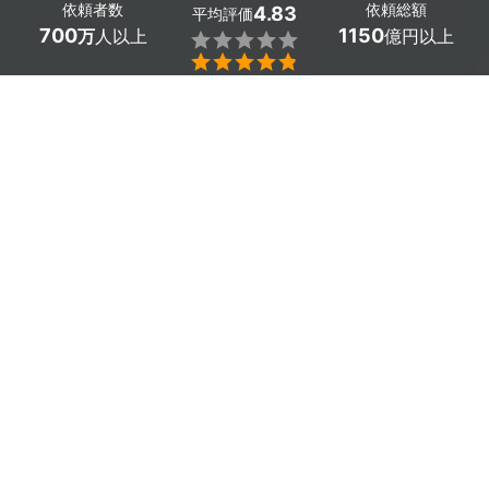
依頼者数
依頼総額
4.83
平均評価
700
1150
万
人以上
億円以上


大阪府池田市で安心安全かつ実績のある融資・資金調達
に強い税理士をお探しなら「ミツモア」。融資・資金調
達に関する料金や相場、プロの口コミなどが丸わかり。
あなたのこだわり・要望に合わせて融資・資金調達に強
い税理士から最適な見積もりが届きます。
大阪府池田市のおすすめ融資・資金調達に強い税理
士
角野真悟税理士事務所
小規模事業者の持続化補助金
34,800
円
の申請支援（個人事業主）