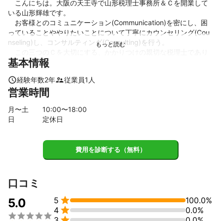
　こんにちは。大阪の天王寺で山形税理士事務所＆Ｃを開業して
いる山形輝雄です。

　お客様とのコミュニケーション(Communication)を密にし、困
っていることややりたいことについて丁寧にカウンセリング(Cou
nseling)し、コンサルティング(Consulting)を行う。

　この三つのＣを大切にする、かかりつけの親切な税理士であり
基本情報
たいと思っています。

経験年数
2
年
従業員
1
人
【事業内容と心構え】

営業時間
1.会計・税務顧問、決算書・申告書作成

　　最初の３カ月間で顧問先のことを良く理解するように努め、
月〜土
10
:00〜
18
:00
資金繰りや節税、経営者の個人所得や事業承継などについても適
日
定休日
切な提案を行います。

2.補助金申請サポート、経営計画作成

費用を診断する（無料）
　　ものづくり補助金などの申請に当たっては、認証を受けるた
めのツボを押さえ、かつ実践的で役に立つ経営計画の作成を支援
します。

口コミ
3.所得税確定申告


5
100.0%
　　居住用家屋の売買を行った際には、税金面で大きな特典のあ
5.0

4
0.0%
るケースが多いです。特に、住宅ローンがあり居住用家屋の譲渡


3
0.0%
損失があるケースは要注意です。
