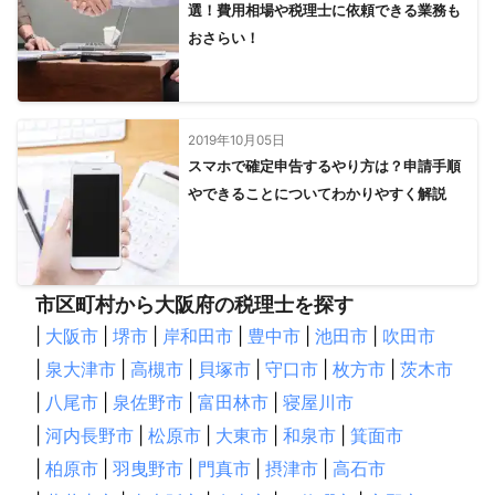
選！費用相場や税理士に依頼できる業務も
おさらい！
2019年10月05日
スマホで確定申告するやり方は？申請手順
やできることについてわかりやすく解説
市区町村から大阪府の税理士を探す
|
大阪市
|
堺市
|
岸和田市
|
豊中市
|
池田市
|
吹田市
|
泉大津市
|
高槻市
|
貝塚市
|
守口市
|
枚方市
|
茨木市
|
八尾市
|
泉佐野市
|
富田林市
|
寝屋川市
|
河内長野市
|
松原市
|
大東市
|
和泉市
|
箕面市
|
柏原市
|
羽曳野市
|
門真市
|
摂津市
|
高石市