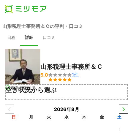
山形税理士事務所＆Ｃの評判・口コミ
日程
詳細
口コミ
山形税理士事務所＆Ｃ
1
件
5.0


事業者確認済
空き状況から選ぶ
2026年8月
日
月
火
水
木
金
土
1