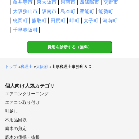
|
藤井寺市
|
東大阪市
|
泉南市
|
四條畷市
|
交野市
|
大阪狭山市
|
阪南市
|
島本町
|
豊能町
|
能勢町
|
忠岡町
|
熊取町
|
田尻町
|
岬町
|
太子町
|
河南町
|
千早赤阪村
|
費用を診断する（無料）
トップ
»
税理士
»
大阪府
»
山形税理士事務所＆Ｃ
個人向け
人気カテゴリ
エアコンクリーニング
エアコン取り付け
引越し
不用品回収
庭木の剪定
庭木の伐採・抜根