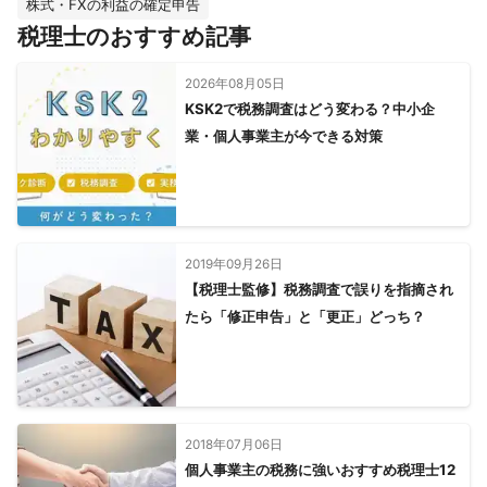
株式・FXの利益の確定申告
　　・サロンのための補助金、助成金セミナーなど。

税理士のおすすめ記事
6.租税教室

　　・公立の中学校、小学校における租税教室の講師。
2026年08月05日
アピールポイント
KSK2で税務調査はどう変わる？中小企
1.民間企業での経営計画策定や事業運営の経験が豊富です。事業の
業・個人事業主が今できる対策
状況や経営者の思いを理解し、総合的な提案を行うことが可能で
す。

2.節税や資金繰り、補助金申請や事業承継などについての、セカ
ンドオピニオンとしても、お気軽にご相談ください。
2019年09月26日
【税理士監修】税務調査で誤りを指摘され
たら「修正申告」と「更正」どっち？
2018年07月06日
個人事業主の税務に強いおすすめ税理士12