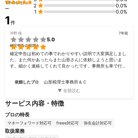

1件のレビュ

2
0.0%
ー

1
0.0%
4.相続税・事業承継対策、相続税申告

1
　　相続人や後継者の実情を良く理解した上で、最近の税法や補
件
助金の制度を適切に当てはめることが重要です。
これまでの実績
沖野
様
7年前
1.会計・税務顧問、決算書・申告書作成


5.0
　・歯科医院　・エステティックサロン　・喫茶店　・製造

確定申告の税理士
業　・卸売業など。

確定申告は初めての事でわかりやすい説明で大変満足しまし
た。また何かあったらまた山形さんに依頼しようと思いま
2.補助金申請サポート、経営計画作成

す。細かく連絡してくれて良かったです。事務所も車で行き
　・ものづくり補助金　・ＩＴ補助金　・経営力向上計画　・先
やすい所で良かったです。ありがとうございました。
端設備等導入計画など

山形税理士事務所＆Ｃ
依頼したプロ
3.所得税確定申告

　　・居住用家屋の譲渡損失の還付申告、譲渡利益の3000万円特
別控除など。

サービス内容・特徴
4.相続税・事業承継対策、相続税申告

プロの特長
　　・土地や株式がある場合の相続税申告　・歯科医院の事業承
マネーフォワード対応可
freee対応可
弥生会計対応可
継対策など。

取扱業務
5.セミナー開催
