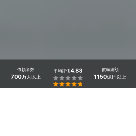
依頼者数
依頼総額
4.83
平均評価
700
1150
万
人以上
億円以上


大阪府寝屋川市で安心安全かつ実績のある融資・資金調
達に強い税理士をお探しなら「ミツモア」。融資・資金
調達に関する料金や相場、プロの口コミなどが丸わか
り。あなたのこだわり・要望に合わせて融資・資金調達
に強い税理士から最適な見積もりが届きます。