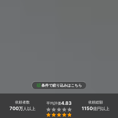
条件で絞り込みはこちら
依頼者数
依頼総額
4.83
平均評価
700
1150
万
人以上
億円以上

