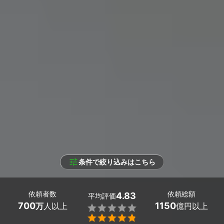
条件で絞り込みはこちら
依頼者数
依頼総額
4.83
平均評価
700
1150
万
人以上
億円以上

