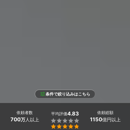
条件で絞り込みはこちら
依頼者数
依頼総額
4.83
平均評価
700
1150
万
人以上
億円以上

