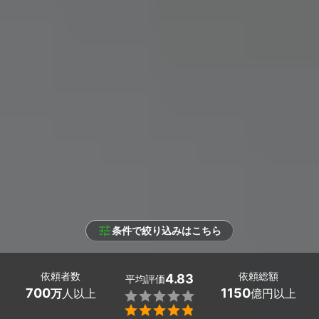
条件で絞り込みはこちら
依頼者数
依頼総額
4.83
平均評価
700
1150
万
人以上
億円以上

