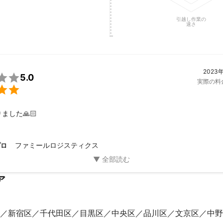
分】

みの処理は行っておりません。

引越し作業の
ましては、リサイクルセンターへの持込代行を承ります

速さ
時の対応】

他災害時の安全が担保できない状況の作業は実施いたしません。延期や
測できるものは事前にご相談いたします

2023

5.0
実際の料
対応】


の弁護士にて円滑に進めさせていただきますのでご安心下さい

金表】　税込表記

ました🙏🏻
し　無料

,000円(追加資材不要の接続のみ)

ファミールロジスティクス
プロ
3,000円

3,000円

につき　2,000円

ア
業手伝い無し　5,000円

リサイクル持込代行　別途お見積

リサイクル料　実費

新宿区
千代田区
目黒区
中央区
品川区
文京区
中野
配線　2,000円

料金　実費　
