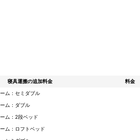
返信は、即時対応します。

も2時間以内にご対応いたします。

しまってもご相談ください。全国対応しております。

】

ォームから仮予約

信、質問事項

寝具運搬の追加料金
料金
確認書、注意事項の送付

ーム：セミダブル
ーム：ダブル
ーム：2段ベッド
ーム：ロフトベッド
確認
