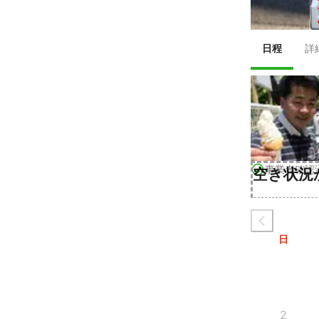
日程
詳
事業者確認
空き状況
日
2