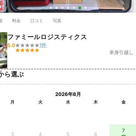
●
●
●
●
●
●
●
細
料金
口コミ
写真
ファミールロジスティクス
1
件
5.0


単身引越し（
済
から選ぶ
2026年8月
月
火
水
木
金
7
3
4
5
6