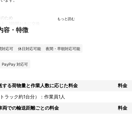
のため

上、1時間おきに交換

内容・特徴
手指の消毒

1件ごとの消毒

す

間対応可
休日対応可能
夜間・早朝対応可能
全国対応】

半額以下の格安引越】

PayPay 対応可
の安心料金】

加入済み】

ャットと写メで事前打合せ】

業員で安心】

送する荷物量と作業人数に応じた料金
料金
認連絡あり】

軽トラック約1台分）：作業員1人
元ディ〇ニーホテルマンの安心接客

対応

車両での輸送距離ごとの料金
料金
から簡単自動見積

当日引越でも対応可能

ア付きでダブルベッドもOK
