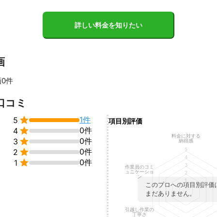
ク、スチールラック等の注意点】

詳しい料金を知りたい
出しください、別途3,000円にて分解も承ります

設置】

水、排水の接続を外してご準備ください

画
ございますが、設置は2,000円から承ります

どで接続方法も出ておりますので、ご自身で

0件
無料です

洗濯機は対応しておりません

すべて見る
口コミ

1件
5
項目別評価
が、取外と設置は対応しておりません


0件
4
料金に対する

0件
3
納得感


5

0件
2
ョン、団地、大型マンション等のお引越しは、駐車スペースの確保をお
4

0件
1
ご相談ください

3
作業員のコミ
ュニケーショ
2
ン
1
】

このプロへの項目別評価
め、お客様のお手伝いをお願いしております。大きなものや重いものは
まだありません。
型荷物はご一緒に運びますためご協力をお願いします

引越し作業の
丁寧さ