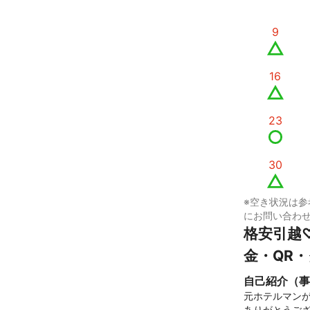
9
16
23
30
※空き状況は参
にお問い合わ
格安引越
金・QR
自己紹介（事
元ホテルマン
ありがとうござ