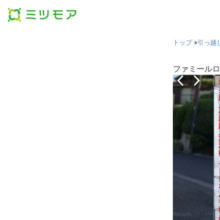
トップ
»
引っ越
ファミールロ