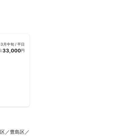
中止とさせてい
年3月中旬 / 平日
33,000
金
円
区
豊島区