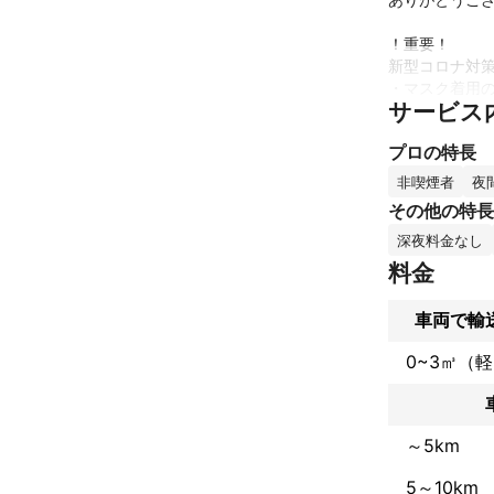
！重要！

新型コロナ対策
・マスク着用の
サービス
・30分おきに
・車両内荷室の
プロの特長
徹底しておりま
非喫煙者
夜
【首都圏発着で
その他の特長
【大手引越しの
深夜料金なし
【事前見積通り
【お荷物の保険
料金
【しっかりとチ
【写真通りの作
車両で輸
【前日の最終確
0~3㎥（
♡元佐〇急便、
♡24時間365日
♡同乗可能

♡予約フォーム
～5km
♡お急ぎ引越、
♡ルーフキャリ
5～10km