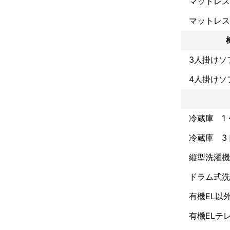
マットレス
お客様：回答

↓

マットレス
当日

弊社：到着予測
お客様と一緒に
3人掛けソ
【ダンボール、
4人掛けソ
弊社にてダンボ
【駐車料金・高
基本的には発生
冷蔵庫 1
【支払方法】

冷蔵庫 3
現金・クレジット
縦型洗濯機
【当日移動時の
ドラム式洗
1名様のみ無料
有機EL以
【梱包・荷造り
お客様自身でお
有機ELテ
作業員到着時に
梱包していない