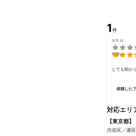
【粗大ごみの処
弊社にて粗大ご
大型家電につき
1
【悪天候、災害
件
大雨や台風、
ただきますが予
有馬
様

【トラブル時の

引越し
弊社、法務担当
【オプション料
とても助かり
・洗濯機取はず
・洗濯機取付　2
依頼した
・大型家具解体　
・大型家具組立　
・階段移動　1階
対応エリ
・お客様自身の作
・処分大型家電
【
東京都
】
・処分大型家電
渋谷区
港区
・テレビ、ビデオ
・搬入出時駐車