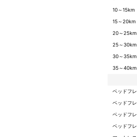
10～15km
お問い合わせの
作業中の場合で
15～20km
エリア外と出て
20～25km
【ご予約の流れ
25～30km
お客様：予約フ
30～35km
↓

弊社：確認の返
35～40km
↓

お客様：回答

↓

弊社：予約内容
ベッドフレ
↓

お客様：確認

ベッドフレ
↓

♡正式予約♡

ベッドフレ
↓

ベッドフレ
弊社：前日最終
↓
