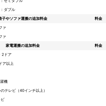
：セミダブル
：ダブル
を事前にお電話

椅子やソファ運搬の追加料金
料金
荷物の積込、積み下ろし

ファ
緩衝材について】

ファ
ールや緩衝材、ガムテープの支給はございません

家電運搬の追加料金
料金
速料金】

しないように心がけておりますが、発生する場合は必ず事前にご相談い
・2ドア
ドア以上
(VISA・MASTER)・PayPay決済・他各種QR決済

同乗】

濯機
にてご対応可能です

外のテレビ（40インチ以上）
】

願いいたします

レビ
は、玄関にすべてのお荷物をおまとめください

輸送物は、貨物保険の対象外となります
