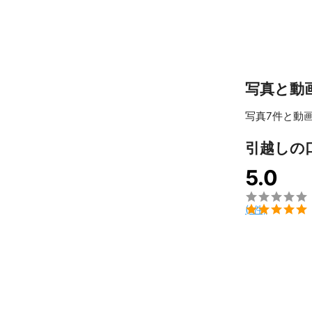
【ベッド、デス
分解してからお
【洗濯機取外、
事前に配線、給
写真と動
取外しは無料で
ユーチューブな
写真7件と動画
なされる場合は
また、ドラム式
引越しの
【エアコン】

5.0
輸送は可能です

【搬出・搬入】

(1件)
タワーマンシ
理組合へ事前に
【お荷物の運び
格安引越のた
い。階段での大