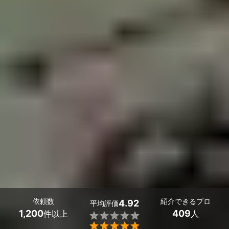
依頼数
紹介できるプロ
4.92
平均評価
1,200
409
件以上
人

