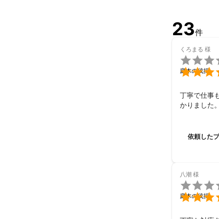
23
件
くろまる
様


庭木の伐採
丁寧で仕事
かりました
依頼した
八潮
様


庭木の伐採