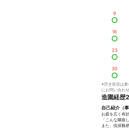
9
16
23
30
※空き状況は参
にお問い合わ
造園経歴
自己紹介（事
お庭を広く有効
「こんな隣接し
また、伐採難易