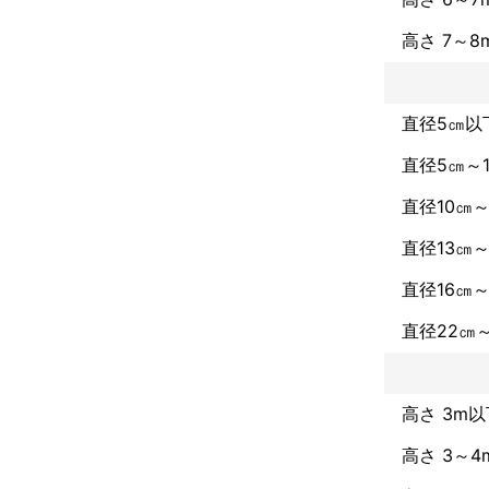
「全部スッキリ
高さ 7～8
様々なお客さま
◉伐採抜根 

お庭を広く有効
直径5㎝以下
「こんな隣接し
直径5㎝～1
◉移植、植栽 
移植例 : 一
直径10㎝～
また、丁寧な
に掘り取るので
直径13㎝～
《植栽移植料金》 
直径16㎝～
これまでの実
直径22㎝～
《造園経歴25
★造園施工管理
★公共公園緑
高さ 3m以
アピールポイ
お客様のお気
高さ 3～4