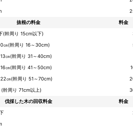
綺麗にしてほしい‼」

m
2
のご要望におこたえします！

抜根の料金
料金
活用してみませんか？ 

(幹周り 15cm以下)
た大きな木伐採できるの？根株はどうしよう」なんてお考えの方？  

0㎝(幹周り 16～30cm)
景観を良くしたい‼または、大切な木を移植したい‼  

口に「移植」と言いますが、様々な方法がございます‼

13㎝(幹周り 31～40cm)
仕事として「根回し」という移植の前年に施し、翌年移植という行程があ
はなく、移植によるダメージを緩和出来るという一つの作業方法です！  
16㎝(幹周り 41～50cm)
¥5,000〜13,000（高さ3m未満/本）

22㎝(幹周り 51～70cm)
2
績
(幹周り 71cm以上)
3
年の信頼と実績》

伐採した木の回収料金
料金
技士取得★

化剪定作業実績あり★
下
ント
持ちに寄り添い「親切、丁寧、満足な仕上がり」をモットーとし、頑張っ
m