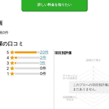
詳しい料金を知りたい
画
画0件
すべて見る
採の口コミ

20件
5
項目別評価

2件
4
説明の丁寧さ

1件
3
5

0件
2
4

0件
1
3
アフターフォ
ローの充実さ
2
1
このプロへの項目別評価
まだありません。
日程調整のし
やすさ