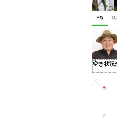
日程
詳
事業者確認
空き状況
日
2