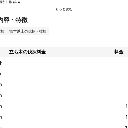
技士取得★

内容・特徴
東京を中心にお庭一式のお手入れをご提供しています、渡辺靖典(ﾜﾀﾅﾍﾞﾔ
抜根
10本以上の伐採・抜根
すが、私は庭木の仕事をはじめ大阪で10年、実家に帰ってきて十数年
なります(笑い泣き))お客様のお気持ちに寄り添い「親切、丁寧、満足な
様のご満足度を第一に頑張っております‼

立ち木の伐採料金
料金
下
ってのお約束》

ルス対策義務化

m
マスク着用、朝夕検温、消毒）

‼

m
無用！

り致しません。 

m
様の敷地で喫煙しません



m
  

女性スタッフも同行可能です‼ 

m
m
2
の方へ》
