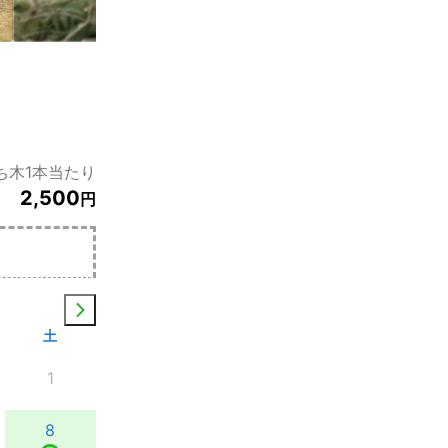
ち木1本当たり
2,500
円
土
1
8