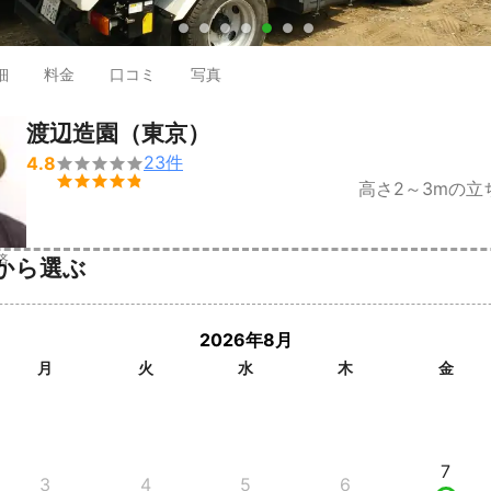
●
●
●
●
●
●
●
細
料金
口コミ
写真
渡辺造園（東京）
23
件
4.8


高さ2～3mの立
済
から選ぶ
2026年8月
月
火
水
木
金
7
3
4
5
6