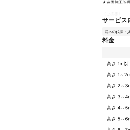
★造園施工管理
《ご挨拶》

サービス
はじめまして、
す。

庭木の伐採・
さて、ご紹介で
料金
(歳も45歳に
トーとし、お客
高さ 1m以
《お仕事にあた
○ コロナウイ
高さ 1～2
（お客様接客時
○お見積もり無料
高さ 2～3
○お茶、食事は
○トイレはお借
高さ 3～4
○作業中、お客
※私は非喫煙者 
高さ 4～5
○お見積もり無料‼
○ご希望により
高さ 5～6
高さ 6～7
《こんなお悩み