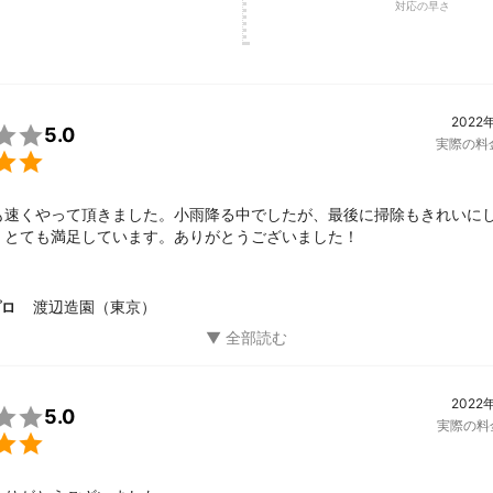
対応の早さ
2022

5.0
実際の料

も速くやって頂きました。小雨降る中でしたが、最後に掃除もきれいに
。とても満足しています。ありがとうございました！
渡辺造園（東京）
プロ
2022

5.0
実際の料
