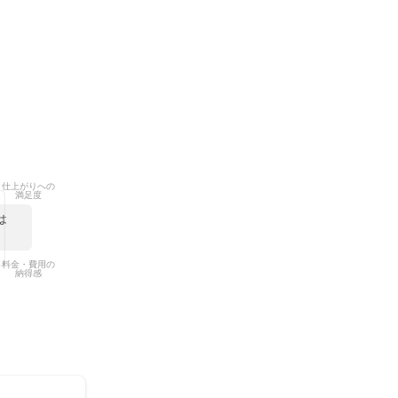
ております‼
仕上がりへの
満足度
は
料金・費用の
納得感