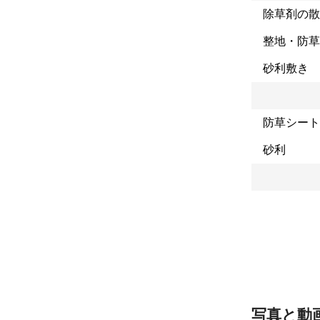
除草剤の散
○トイレはお借
○作業中、お客
整地・防草
※私は非喫煙者 
○お見積もり無料‼
砂利敷き
○ご希望により
《こんなお悩み
「全部スッキリ
防草シート
様々なお客さま
砂利
◉伐採抜根 

お庭を広く有効
「こんな隣接し
◉移植、植栽 
移植例 : 一
また、丁寧な
に掘り取るので
《植栽移植料金》 
写真と動
これまでの実