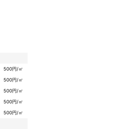
ｽﾉﾘ)と申しま
500円/㎡
が経過します‼
500円/㎡
仕上がり」をモッ
500円/㎡
500円/㎡
500円/㎡