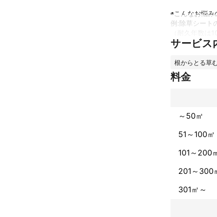
◉こんなお悩み
例:除草シート
（耐久年数は1
サービス
例:草が生い茂る
例:お庭一面を
根からとる草
★造園施工管理
料金
《ご挨拶》

はじめまして、
す。

～50㎡
さて、ご紹介で
51～100㎡
(歳も45歳に
トーとし、お客
101～200
201～300
《お仕事にあた
○ コロナウイ
301㎡～
（お客様接客時
○お見積もり無料
○お茶、食事は