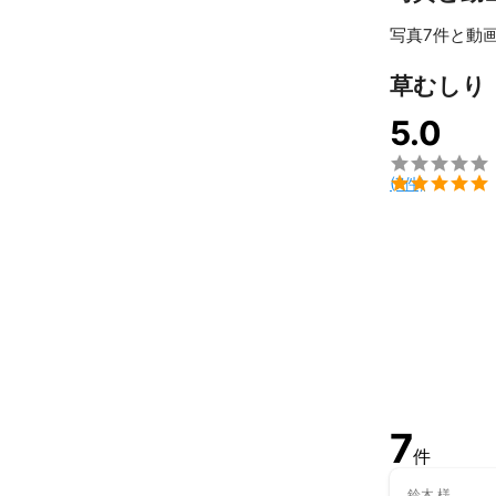
《造園経歴25
写真7件と動画
★造園施工管理
★公共公園緑
草むしり
アピールポイ
お客様のお気
5.0


(7件)
7
件
鈴木
様