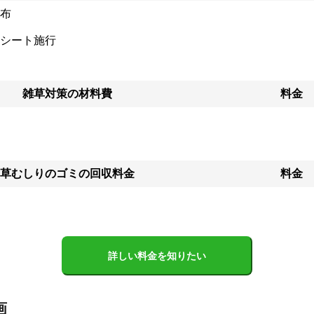
布
り致しません。 

様の敷地で喫煙しません

シート施行


  

女性スタッフも同行可能です‼ 

雑草対策の材料費
料金
の方へ》

綺麗にしてほしい‼」

のご要望におこたえします！

活用してみませんか？ 

草むしりのゴミの回収料金
料金
た大きな木伐採できるの？根株はどうしよう」なんてお考えの方？  

景観を良くしたい‼または、大切な木を移植したい‼  

口に「移植」と言いますが、様々な方法がございます‼

仕事として「根回し」という移植の前年に施し、翌年移植という行程があ
はなく、移植によるダメージを緩和出来るという一つの作業方法です！  
詳しい料金を知りたい
¥5,000〜13,000（高さ3m未満/本）

画
績