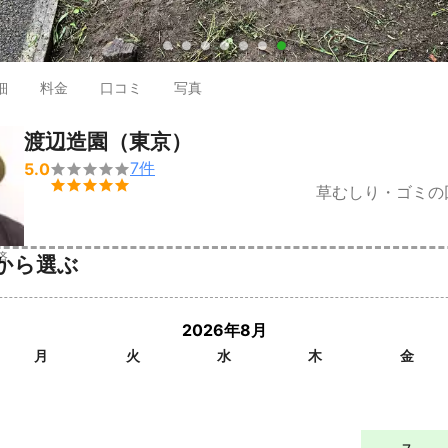
●
●
●
●
●
●
●
細
料金
口コミ
写真
渡辺造園（東京）
7
件
5.0


草むしり・ゴミの
済
から選ぶ
2026年8月
月
火
水
木
金