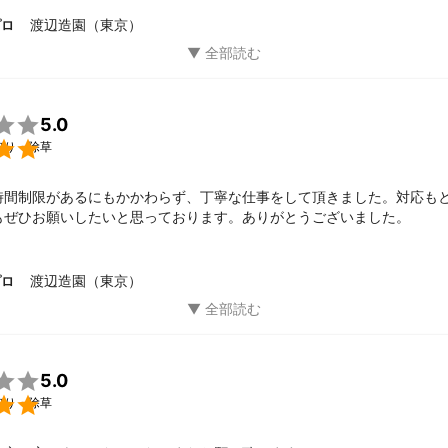
渡辺造園（東京）
プロ

5.0

取り・除草
時間制限があるにもかかわらず、丁寧な仕事をして頂きました。対応も
もぜひお願いしたいと思っております。ありがとうございました。
渡辺造園（東京）
プロ

5.0

取り・除草