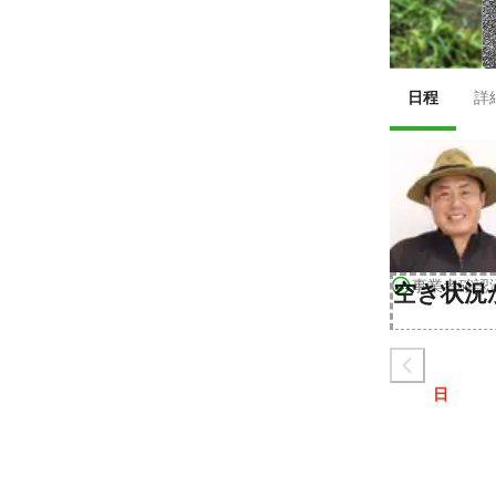
日程
詳
事業者確認
空き状況
日