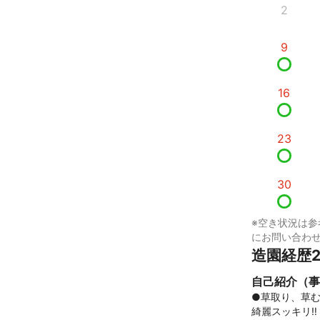
2
9
16
23
30
※空き状況は参
にお問い合わ
造園経歴
自己紹介（事
●草取り、草む
綺麗スッキリ‼︎
