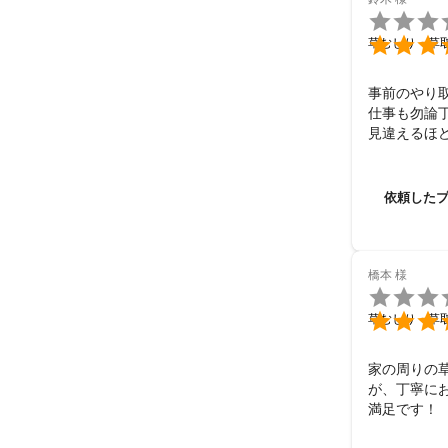


草むしり・草
事前のやり
仕事も勿論
見違えるほ
依頼した
橋本
様


草むしり・草
家の周りの
が、丁寧に
満足です！