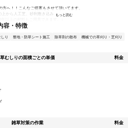
の方へ！！こんなご提案もさせて頂いてます。

の上から人工芝、砂利敷き込み

0年以上の材料もご用意できます。）

内容・特徴
お庭に、ｲﾝﾀｰﾛｯｷﾝｸﾞやカラー床板への施工。

緑あふれる芝生へ施工等など

むしり
整地・防草シート施工
除草剤の散布
機械での草刈り・芝刈り
技士取得★

草むしりの面積ごとの単価
料金
東京を中心にお庭一式のお手入れをご提供しています、渡辺靖典(ﾜﾀﾅﾍﾞﾔ
すが、私は庭木の仕事をはじめ大阪で10年、実家に帰ってきて十数年
なります(笑い泣き))お客様のお気持ちに寄り添い「親切、丁寧、満足な
様のご満足度を第一に頑張っております‼

㎡
㎡
ってのお約束》

ルス対策義務化

マスク着用、朝夕検温、消毒）

‼

雑草対策の作業
料金
無用！
