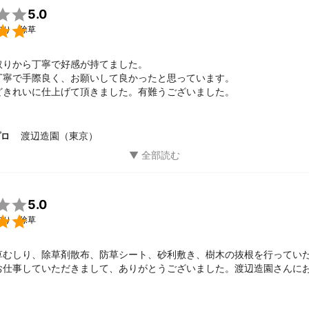

5.0

取り・除草
取りから丁寧で好感が持てました。

丁寧で手際良く、お願いして良かったと思っています。

どきれいに仕上げて頂きました。有難うございました。
渡辺造園（東京）
プロ

5.0

取り・除草
草むしり、除草剤散布、防草シート、砂利敷き、樹木の抜根を行ってい
お仕事していただきまして、ありがとうございました。渡辺造園さんに