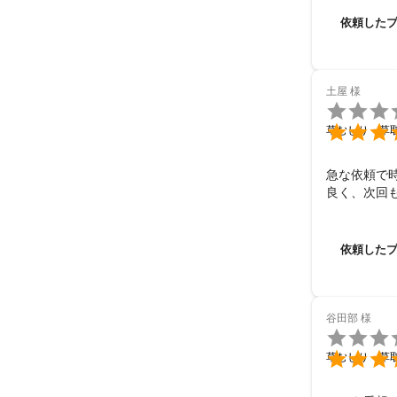
依頼した
土屋
様


草むしり・草
急な依頼で
良く、次回
依頼した
谷田部
様


草むしり・草