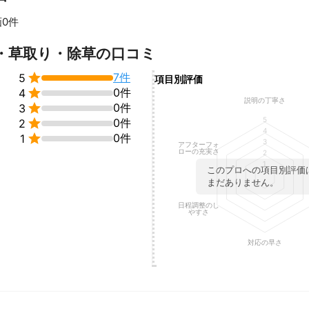
年の信頼と実績》

0件
技士取得★

化剪定作業実績あり★
すべて見る
・草取り・除草の口コミ
ント
持ちに寄り添い「親切、丁寧、満足な仕上がり」をモットーとし、頑張っ

7件
5
項目別評価

0件
4
説明の丁寧さ

0件
3
5

0件
2
4

0件
1
3
アフターフォ
ローの充実さ
2
1
このプロへの項目別評価
まだありません。
日程調整のし
やすさ
対応の早さ