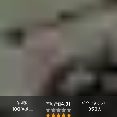
依頼数
紹介できるプロ
4.91
平均評価
100
350
件以上
人

