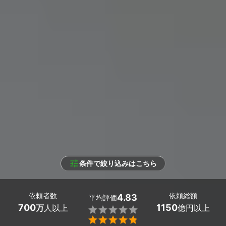
条件で絞り込みはこちら
依頼者数
依頼総額
4.83
平均評価
700
1150
万
人以上
億円以上

