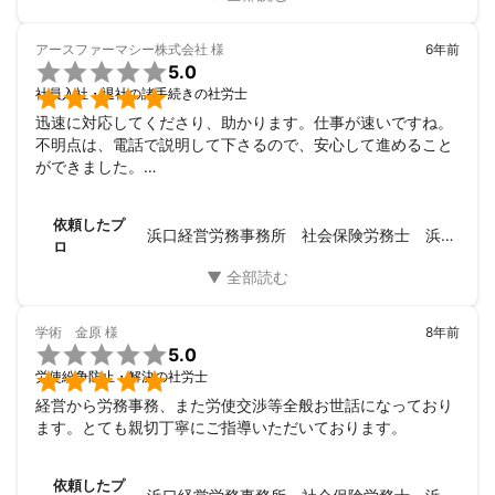
アースファーマシー株式会社
様
6年前

5.0

社員入社・退社の諸手続きの社労士
迅速に対応してくださり、助かります。仕事が速いですね。

不明点は、電話で説明して下さるので、安心して進めること
ができました。

ありがとうございます。
依頼したプ
浜口経営労務事務所 社会保険労務士 浜口 勇
ロ
学術 金原
様
8年前

5.0

労使紛争防止・解決の社労士
経営から労務事務、また労使交渉等全般お世話になっており
ます。とても親切丁寧にご指導いただいております。
依頼したプ