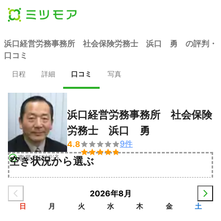
浜口経営労務事務所 社会保険労務士 浜口 勇 の評判・
口コミ
日程
詳細
口コミ
写真
浜口経営労務事務所 社会保険
労務士 浜口 勇
9
件
4.8


事業者確認済
空き状況から選ぶ
2026年8月
日
月
火
水
木
金
土