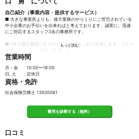
口　勇　について
自己紹介（事業内容・提供するサービス）
■ 大きな事業所よりも、後方業務のやりくりにご苦労されている
中小企業のお手伝いを出来ればと考えております。誠実に、迅速
にご対応するスタッフ3名の事務所です。

■ 1件の届出書類にもプロとしての心をこめて作成します。スピー
ディに、正確に、確実に処理して

営業時間
 まいります。

月 - 金
10
:00〜
18
:00
■ 常にお客様の目線にたち、クライアントの琴線に触れる業務対
日, 土
定休日
応であろうと努力しています。

資格・免許
社会保険労務士 13920081
これまでの実績
■　2001年～2005年　東京都立八王子高等技術専門校（職業訓
練校）にて「ビジネス経理科」講師

費用を診断する（無料）
 　　事務職への就職を希望する学校生へ社会保険・労働保険の実
務知識を講義

■　東京労働局の年度更新業務の「労働保険指導員」として、16
口コミ
年間従事し、現在も継続中

■　サービス業の新規創業の労務管理部門体制の構築・相談。
