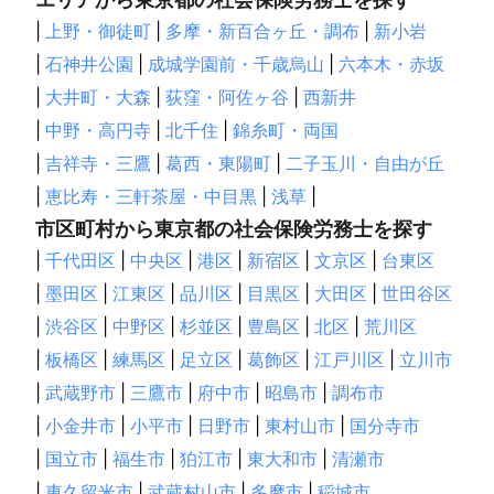
|
上野・御徒町
|
多摩・新百合ヶ丘・調布
|
新小岩
|
石神井公園
|
成城学園前・千歳烏山
|
六本木・赤坂
|
大井町・大森
|
荻窪・阿佐ヶ谷
|
西新井
|
中野・高円寺
|
北千住
|
錦糸町・両国
|
吉祥寺・三鷹
|
葛西・東陽町
|
二子玉川・自由が丘
|
恵比寿・三軒茶屋・中目黒
|
浅草
|
市区町村から東京都の社会保険労務士を探す
|
千代田区
|
中央区
|
港区
|
新宿区
|
文京区
|
台東区
|
墨田区
|
江東区
|
品川区
|
目黒区
|
大田区
|
世田谷区
|
渋谷区
|
中野区
|
杉並区
|
豊島区
|
北区
|
荒川区
|
板橋区
|
練馬区
|
足立区
|
葛飾区
|
江戸川区
|
立川市
|
武蔵野市
|
三鷹市
|
府中市
|
昭島市
|
調布市
|
小金井市
|
小平市
|
日野市
|
東村山市
|
国分寺市
|
国立市
|
福生市
|
狛江市
|
東大和市
|
清瀬市
|
東久留米市
|
武蔵村山市
|
多摩市
|
稲城市