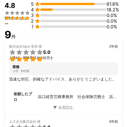

5
81.8%
4.8
■　貿易商社の就業規則の全面改訂、給与規程改訂にあたり、

4
18.2%
「役割職責等級制度」の導入・コンサル等



3
0.0%
■　関与先の解雇・退職・処遇等の円満解決への、日常的な雇用

9件のレビュ

2
0.0%
管理相談、コンサルティング等

ー

1
0.0%
■　約10社の月次給与計算業務の受託中
9
アピールポイント
件
1.　就業規則他社内則作成・改訂

 　　労務トラブルを未然に防止する、リスク対応に万全を期す就
株式会社Apro 安倍
様
2年前

業規則作成応援

5.0
2.  労務、雇用・就業管理のご相談・コンサルティング


入退社・保険手続きの社労士
　　企業を囲む雇用環境の変化（人・時間・法令等）に合法的に
業種
対応する態勢づくりを応援

小売・卸売業
3.　給与・賞与計算

迅速な対応、的確なアドバイス、ありがとうございました。
 　　月次計算の正確・公平・スピーディなご対応、

4.　社会保険・労働保険の正確・迅速なご対応
依頼したプ
浜口経営労務事務所 社会保険労務士 浜口 勇
ロ
エヌ次元株式会社
様
6年前