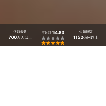
依頼者数
依頼総額
4.83
平均評価
700
1150
万
人以上
億円以上


最大５件
2分で依頼
見積が届く
プロを選ぶ
埼玉県白岡市のホームページ制作のサービス一覧