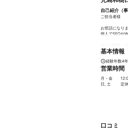
自己紹介（事
ご担当者様

お世話になりま
個人でSEOや
サイト制作～S
基本情報
現在では、SE
経験年数
4
営業時間
SEO分野として
月 - 金
12
:
・医院

日, 土
定
・パーソナルジ
・飲食店

・美容室

・不動産

などの経験があ
他にも、ポータ
口コミ