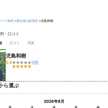
ページ制作
»
東京都
»
新宿区
»
児島和樹
判・口コミ
細
口コミ
写真
児島和樹
11
件
5.0


済
から選ぶ
2026年8月
月
火
水
木
金