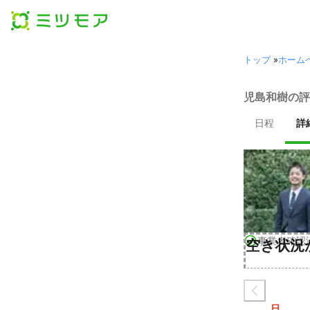
トップ
»
ホーム
児島和樹の評
日程
詳
事業者確認
空き状況
日