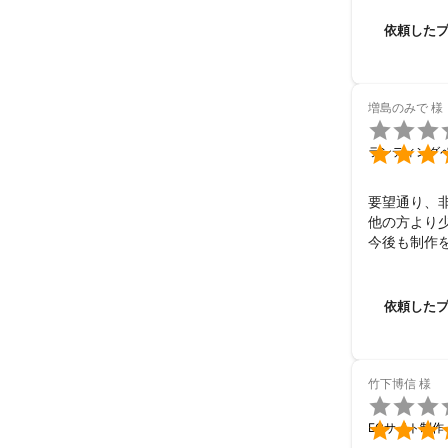
依頼した
増島のみで
様


ランディング
要望通り、非
他の方より
今後も制作
依頼した
竹下博信
様


ECサイト制作