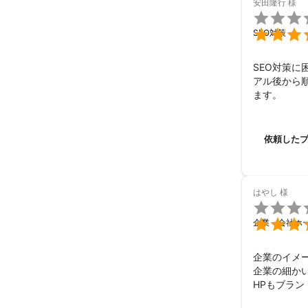
・電話

安田隆行
様
・メール

これまでの実

SEO対策
・医院

・パーソナルジ
SEO対策に
・飲食店

アル後から
・美容室

ます。
・不動産

のSEOやリス
依頼した
アピールポイ
クライアント
はやし
様


企業・会社ホ
企業のイメー
企業の細か
HPもブラン
また機会が