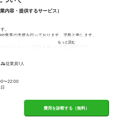
業内容・提供するサービス）
す。

Web集客の支援を行っております。児島と申します。

EOやリスティング広告を使った支援が得意です。

Oで2社ほどのコンサル、リスティング広告で4社ほど運用させて頂いてお
年
従業員
1
人
は、

00〜
22
:00
休日
ム

費用を診断する（無料）
ります。

ルサイトのような大規模サイトも運用したことがあります。
