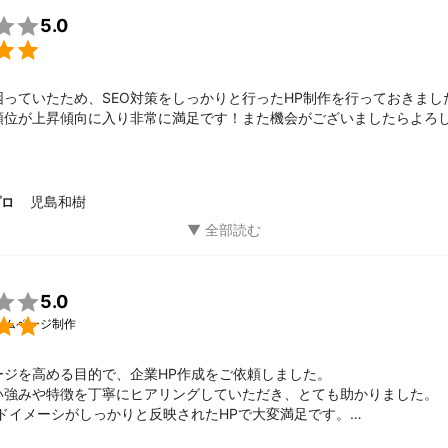

5.0
績

ム

困っていたため、SEO対策をしっかりと行ったHP制作を行っておきまし
順位が上昇傾向に入り非常に満足です！また機会がございましたらよろ
ティング広告の支援
児島和樹
プロ
ント
様の求めるような結果が出せるよう全力で取り組ませて頂きます。

5.0

ームページ制作
ジを高める目的で、企業HP作成をご依頼しました。

い強みや特徴を丁寧にヒアリングしていただき、とても助かりました。

ドイメーシがしっかりと反映されたHPで大変満足です。

ございましたら、よろしくお願い致します。