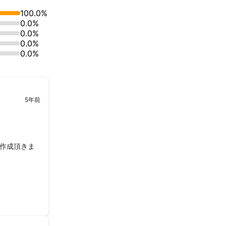
せや購入に繋が
100.0%
0.0%
0.0%
0.0%
0.0%
と改善案の提案
5年前
ども対応可能で
ますので、是非
を作成頂きま