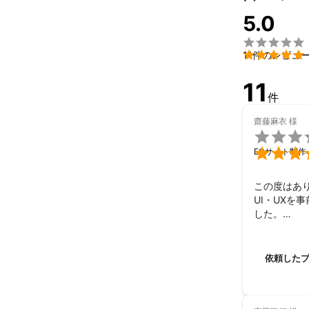
当たり前のこ
5.0
るようなサイト

コードも触れる

11件のレビュ
実際の改善作
11
は無料で行わせ
件
レスの速さは意
齋藤麻衣
様

仮にSEOでの

ECサイト制作
す。

クライアント
この度はあり
ご返事頂けます
UI・UXを
した。

対応可能連絡媒
また機会が
・チャットワー
・スラック

依頼した
・スカイプ

・LINE

・メッセンジャ