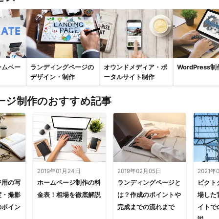
ームペー
ランディングページの
オウンドメディア・ポ
WordPress制
デザイン・制作
ータルサイト制作
ージ制作のおすすめ記事
日
2019年01月24日
2019年02月05日
2021年
ジ用の写
ホームページ制作の料
ランディングページと
ピクト
度・撮影
金表！相場を徹底解説
は？作成のポイントや
場した
のポイン
完成までの流れまで
イトで