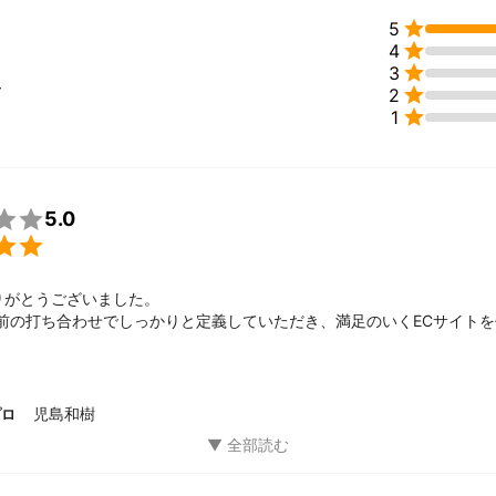
とではありますが、検索順位の向上だけではなく、最終的なお問い合わ

5
設計に自信があります。


4

3
ため、内部施策なども対応可能です。

ー

2

1
業まで継続的にご依頼頂ける場合には、月額契約のような形で現状分析
て頂くことも可能です。(月額予算は作業量で要相談)

識しているため、スピード感のあるやり取りが可能かと思います。


5.0
成果が出て、広告運用なども行っていきたいとなった場合、広告運用な

様の望む結果が出せるよう、全力で取り組ませて頂きたいと思っており
がとうございました。

と幸いでございます。

事前の打ち合わせでしっかりと定義していただき、満足のいくECサイト
体

ございましたら、よろしくお願いします。
ク

児島和樹
プロ
ー
