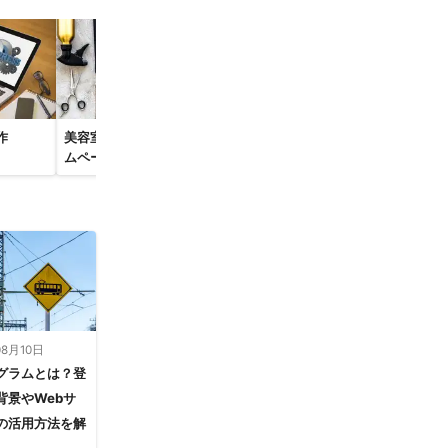
作
美容室・サロンのホー
病院・クリニックのホ
飲食店ホーム
ムページ制作
ームページ制作
作
08月10日
グラムとは？登
背景やWebサ
の活用方法を解