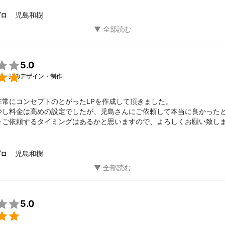
児島和樹
プロ

5.0

ページのデザイン・制作
常にコンセプトのとがったLPを作成して頂きました。

少し料金は高めの設定でしたが、児島さんにご依頼して本当に良かったと
をご依頼するタイミングはあるかと思いますので、よろしくお願い致し
児島和樹
プロ

5.0
