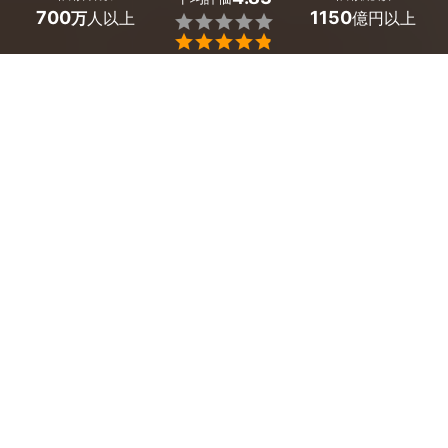
700
1150
万
人以上
億円以上


最大５件
2分で依頼
見積が届く
プロを選ぶ
埼玉県神川町のホームページ制作のサービス一覧
オウンドメディア・ポータルサイト制作
企業・会社ホームページ制作