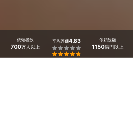
依頼者数
依頼総額
4.83
平均評価
700
1150
万
人以上
億円以上


最大５件
2分で依頼
見積が届く
プロを選ぶ
埼玉県富士見市のホームページ制作のサービス一覧