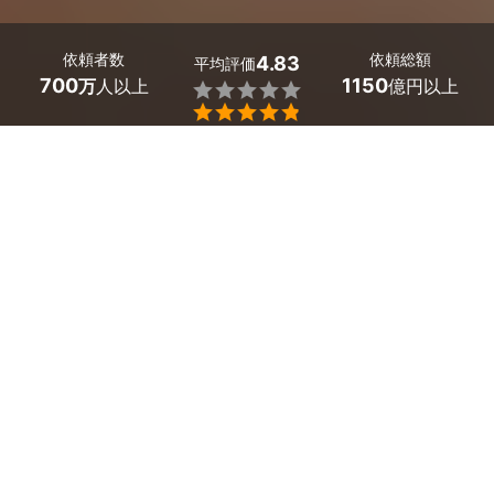
依頼者数
依頼総額
4.83
平均評価
700
1150
万
人以上
億円以上


最大５件
2分で依頼
見積が届く
プロを選ぶ
埼玉県桶川市のホームページ制作のサービス一覧
オウンドメディア・ポータルサイト制作
企業・会社ホームページ制作