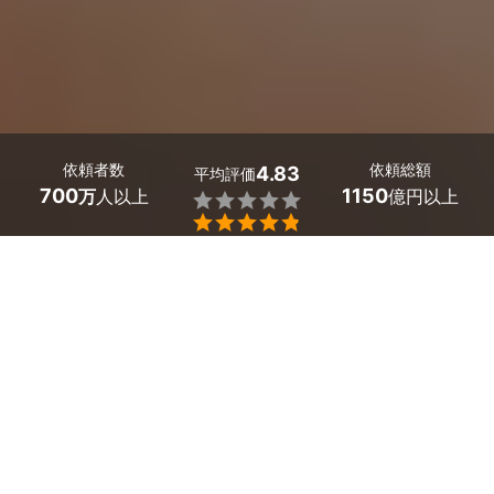
依頼者数
依頼総額
4.83
平均評価
700
1150
万
人以上
億円以上


最大５件
2分で依頼
見積が届く
プロを選ぶ
埼玉県熊谷市のホームページ制作のサービス一覧