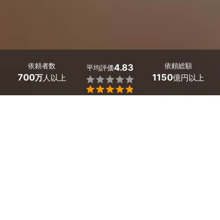
依頼者数
依頼総額
4.83
平均評価
700
1150
万
人以上
億円以上


最大５件
2分で依頼
見積が届く
プロを選ぶ
埼玉県鳩山町のホームページ制作のサービス一覧