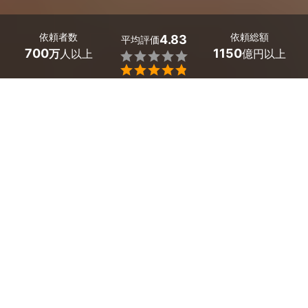
依頼者数
依頼総額
4.83
平均評価
700
1150
万
人以上
億円以上


最大５件
2分で依頼
見積が届く
プロを選ぶ
埼玉県北本市のホームページ制作のサービス一覧
オウンドメディア・ポータルサイト制作
企業・会社ホームページ制作