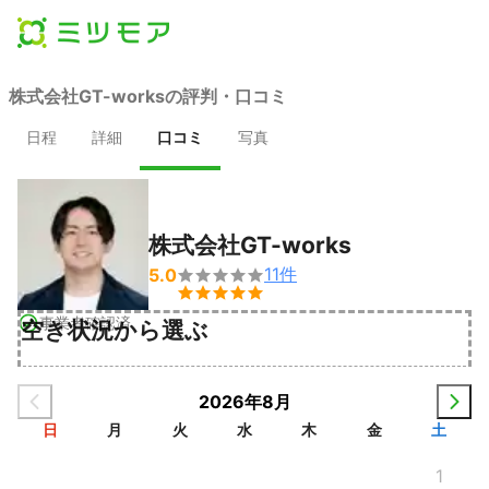
株式会社GT-worksの評判・口コミ
日程
詳細
口コミ
写真
株式会社GT-works
11
件
5.0


事業者確認済
空き状況から選ぶ
2026年8月
日
月
火
水
木
金
土
1