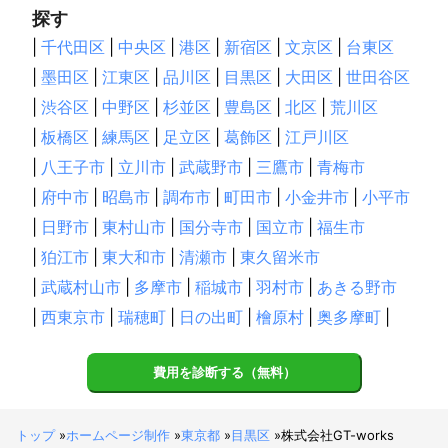
探す
|
千代田区
|
中央区
|
港区
|
新宿区
|
文京区
|
台東区
|
墨田区
|
江東区
|
品川区
|
目黒区
|
大田区
|
世田谷区
|
渋谷区
|
中野区
|
杉並区
|
豊島区
|
北区
|
荒川区
|
板橋区
|
練馬区
|
足立区
|
葛飾区
|
江戸川区
|
八王子市
|
立川市
|
武蔵野市
|
三鷹市
|
青梅市
|
府中市
|
昭島市
|
調布市
|
町田市
|
小金井市
|
小平市
|
日野市
|
東村山市
|
国分寺市
|
国立市
|
福生市
|
狛江市
|
東大和市
|
清瀬市
|
東久留米市
|
武蔵村山市
|
多摩市
|
稲城市
|
羽村市
|
あきる野市
|
西東京市
|
瑞穂町
|
日の出町
|
檜原村
|
奥多摩町
|
費用を診断する（無料）
トップ
»
ホームページ制作
»
東京都
»
目黒区
»
株式会社GT-works