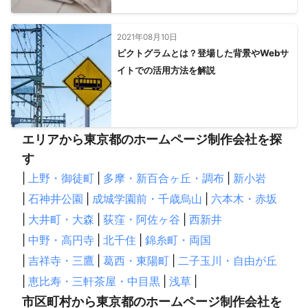
2021年08月10日
ピクトグラムとは？登場した背景やWebサ
イトでの活用方法を解説
エリアから東京都のホームページ制作会社を探
す
|
上野・御徒町
|
多摩・新百合ヶ丘・調布
|
新小岩
|
石神井公園
|
成城学園前・千歳烏山
|
六本木・赤坂
|
大井町・大森
|
荻窪・阿佐ヶ谷
|
西新井
|
中野・高円寺
|
北千住
|
錦糸町・両国
|
吉祥寺・三鷹
|
葛西・東陽町
|
二子玉川・自由が丘
|
恵比寿・三軒茶屋・中目黒
|
浅草
|
市区町村から東京都のホームページ制作会社を