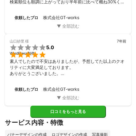
検索順位も順調に上がっており半年前に比べて概ね30%くら
いお問合わせが増えました。

ありがとうございました。

株式会社GT-works
依頼したプロ
今後ともよろしくお願い致します。
山口紗里
様
7年前

5.0

WordPress制作
素人でしたので不安はありましたが、予想してた以上のクオ
リティに大変満足しております。

ありがとうございました。

またよろしくお願いします。
株式会社GT-works
依頼したプロ
口コミをもっと見る
サービス内容・特徴
バナーデザインの作成
ロゴデザインの作成
写真撮影