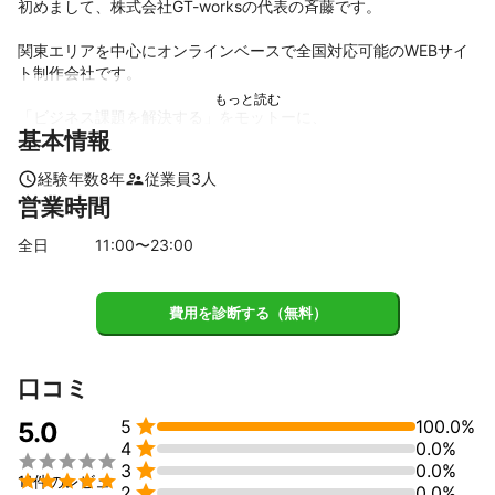
初めまして、株式会社GT-worksの代表の斉藤です。

関東エリアを中心にオンラインベースで全国対応可能のWEBサイ
ト制作会社です。

「ビジネス課題を解決する」をモットーに、

基本情報
これまで多岐にわたる業種のクライアント様と共にコーポレート
サイト、ランディングページを中心に創り上げてきました。

経験年数
8
年
従業員
3
人
営業時間
まずはどのような些細なことでもお気軽にご相談ください。
アピールポイント
全日
11
:00〜
23
:00
◻︎オンラインベースで全国対応可能、都内の方は是非直接お会い
し、お打ち合わせできれば幸いです。

費用を診断する（無料）
◻︎「WEB制作予算に限りがあるが、妥協はしたくない」という
方、是非弊社にお力添えさせて頂ければ幸いです、低予算でもデ
ザイン性が高く、強いインパクトを残せるホームページ制作が可
口コミ
能です。

5
100.0%
5.0

4
0.0%


3
0.0%

11件のレビュ

2
0.0%