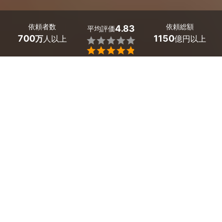
依頼者数
依頼総額
4.83
平均評価
700
1150
万
人以上
億円以上


最大５件
2分で依頼
見積が届く
プロを選ぶ
埼玉県上尾市のホームページ制作のサービス一覧
オウンドメディア・ポータルサイト制作
企業・会社ホームページ制作