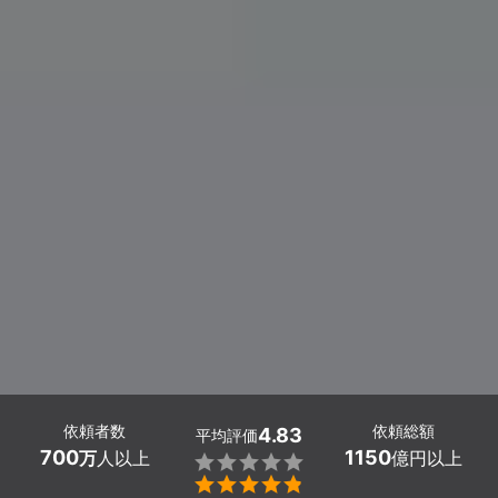
依頼者数
依頼総額
4.83
平均評価
700
1150
万
人以上
億円以上

