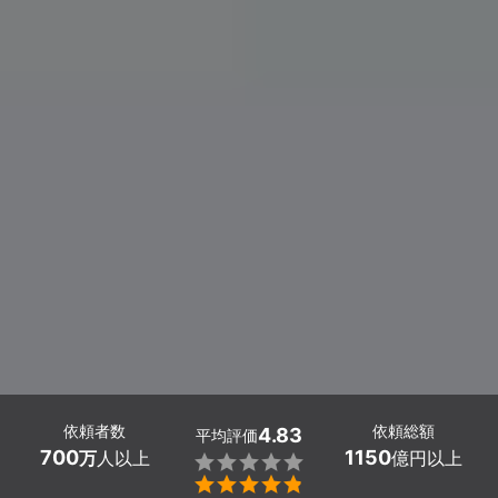
依頼者数
依頼総額
4.83
平均評価
700
1150
万
人以上
億円以上

