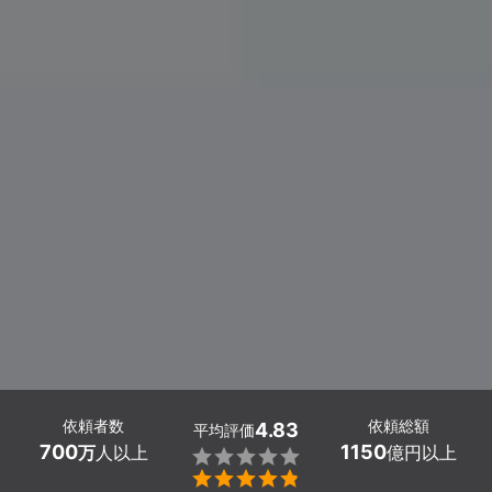
依頼者数
依頼総額
4.83
平均評価
700
1150
万
人以上
億円以上

