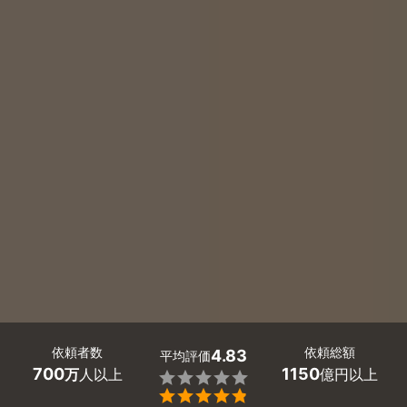
依頼者数
依頼総額
4.83
平均評価
700
1150
万
人以上
億円以上

