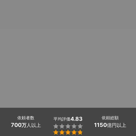
依頼者数
依頼総額
4.83
平均評価
700
1150
万
人以上
億円以上

