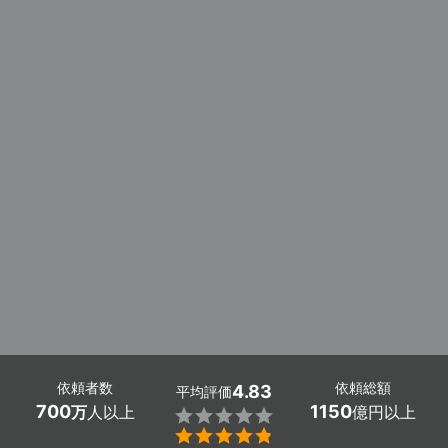
依頼者数
依頼総額
4.83
平均評価
700
1150
万
人以上
億円以上

