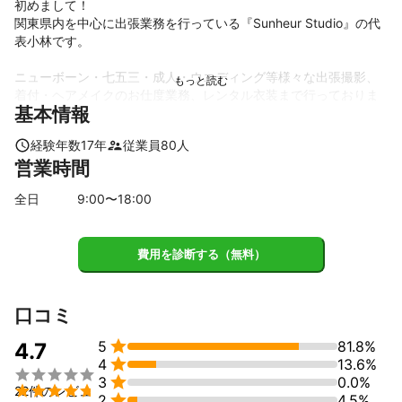
初めまして！

関東県内を中心に出張業務を行っている『Sunheur Studio』の代
表小林です。

ニューボーン・七五三・成人・ウエディング等様々な出張撮影、
着付・ヘアメイクのお仕度業務、レンタル衣装まで行っておりま
基本情報
すので、お客様のご希望のメニュー、お時間に合わせて技術スタ
ッフが出張、訪問させていただきます。

経験年数
17
年
従業員
80
人
営業時間
撮影場所、お仕度のご相談もお気軽にお問合せ下さい。

全日
9
:00〜
18
:00
営業時間

10:00〜18:00 最終受付17:00

営業時間外も承りますのでご相談ください。

費用を診断する（無料）
土日祝料金＋5500円

18時〜9時は時間外料金がかかります。

口コミ
キャンセルについて


5
81.8%
当日100％

4.7

4
13.6%
前日80％



3
0.0%
2日前 50％


22件のレビュ

2
4.5%
3日〜7日前 30％
