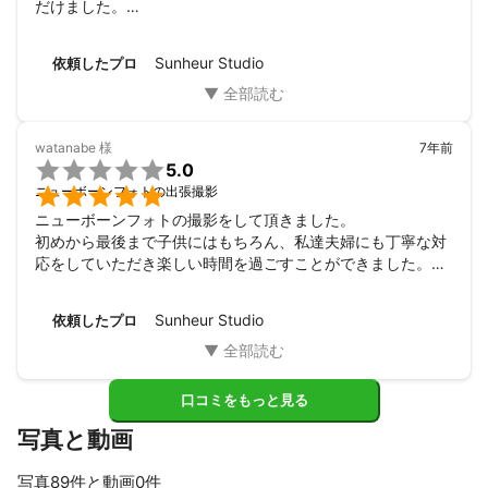
だけました。

着崩れてしまった長男の袴も、着付け直してくださったり、
子供たちがめちゃくちゃな動きをするのにも、にこやかに対
Sunheur Studio
依頼したプロ
応していただけて、とても助かりました。

本当にすてきな家族写真が撮れて満足です。
watanabe
様
7年前

5.0

ニューボーンフォトの出張撮影
ニューボーンフォトの撮影をして頂きました。

初めから最後まで子供にはもちろん、私達夫婦にも丁寧な対
応をしていただき楽しい時間を過ごすことができました。

また、新生児の子供の扱いをしっかりと理解されているた
め、安心して我が子を託すことができました。ありがとうご
Sunheur Studio
依頼したプロ
ざいました。
口コミをもっと見る
写真と動画
写真89件と動画0件