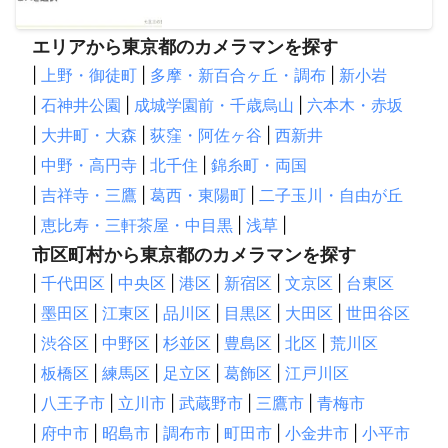
エリアから東京都のカメラマンを探す
|
上野・御徒町
|
多摩・新百合ヶ丘・調布
|
新小岩
|
石神井公園
|
成城学園前・千歳烏山
|
六本木・赤坂
|
大井町・大森
|
荻窪・阿佐ヶ谷
|
西新井
|
中野・高円寺
|
北千住
|
錦糸町・両国
|
吉祥寺・三鷹
|
葛西・東陽町
|
二子玉川・自由が丘
|
恵比寿・三軒茶屋・中目黒
|
浅草
|
市区町村から東京都のカメラマンを探す
|
千代田区
|
中央区
|
港区
|
新宿区
|
文京区
|
台東区
|
墨田区
|
江東区
|
品川区
|
目黒区
|
大田区
|
世田谷区
|
渋谷区
|
中野区
|
杉並区
|
豊島区
|
北区
|
荒川区
|
板橋区
|
練馬区
|
足立区
|
葛飾区
|
江戸川区
|
八王子市
|
立川市
|
武蔵野市
|
三鷹市
|
青梅市
|
府中市
|
昭島市
|
調布市
|
町田市
|
小金井市
|
小平市