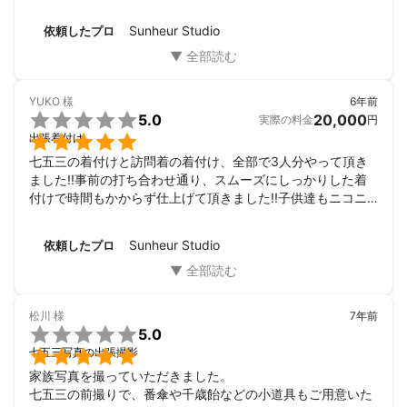
都合がついたので、翌日へ柔軟に変更して頂きました。

お人柄も明るく優しく、とても楽しい方です。

お客様のあったら良いなという思いを実現するお手伝いが出来れ
また時間がタイトだった為、時短でかつしっかりと仕上げて
ステキな前撮り写真と、素晴らしい思い出ができました。

Sunheur Studio
依頼したプロ
ばと思っています。

頂き、また子どもにも和やかにスムーズに着付けてもらいま
今後と色々な機会で着付けやヘアセット、撮影をお願いした
オーナーも小さな子供がいて赤ちゃんと接する事が多くニューボ
した。3人とも着崩れることなく、無事に終えられました。

いと思っています。
ーンも安心して任せられます。
本当にありがとうございました☆また機会があればご依頼し
たいです！
YUKO
様
6年前

5.0
20,000
実際の料金
円

出張着付け
七五三の着付けと訪問着の着付け、全部で3人分やって頂き
ました!!事前の打ち合わせ通り、スムーズにしっかりした着
付けで時間もかからず仕上げて頂きました!!子供達もニコニ
コご機嫌で着付けをしました。途中上の5歳の息子がお腹が
キツいと言ってしまいましたが調節して頂き、お宮につく頃
Sunheur Studio
依頼したプロ
にはすっかり馴染んだようで、着崩れず無事撮影出来まし
た。

ありがとうございました!!
松川
様
7年前

5.0

七五三写真の出張撮影
家族写真を撮っていただきました。

七五三の前撮りで、番傘や千歳飴などの小道具もご用意いた