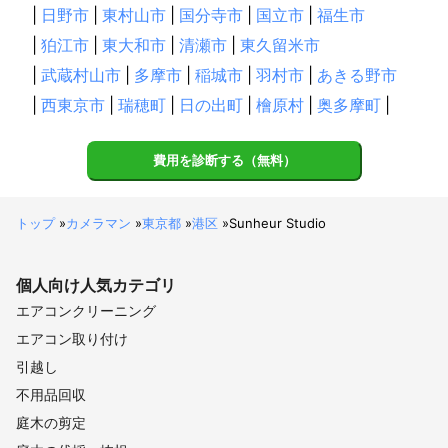
|
日野市
|
東村山市
|
国分寺市
|
国立市
|
福生市
|
狛江市
|
東大和市
|
清瀬市
|
東久留米市
|
武蔵村山市
|
多摩市
|
稲城市
|
羽村市
|
あきる野市
|
西東京市
|
瑞穂町
|
日の出町
|
檜原村
|
奥多摩町
|
費用を診断する（無料）
トップ
»
カメラマン
»
東京都
»
港区
»
Sunheur Studio
個人向け
人気カテゴリ
エアコンクリーニング
エアコン取り付け
引越し
不用品回収
庭木の剪定