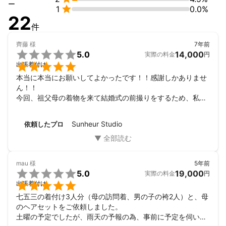
ー

1
0.0%
8日前〜0

22
天候やお子様の体調によって日程を変更したい場合はキャンセル
件
料はかかりません。
これまでの実績
齊藤
様
7年前
ヘアメイク、着付けについて


5.0
14,000
実際の料金
円
誰もが知っている芸能人を担当させていただいております。


出張着付け
他にも色々な企業や個人の方へ出張させていただいております。

本当に本当にお願いしてよかったです！！感謝しかありませ
ん！！

撮影について

今回、祖父母の着物を来て結婚式の前撮りをするため、私の
年間200組以上の撮影をさせていただいております。

ヘアセットと着付け、主人の着付けをお願い致しました。と
ニューボーンフォト撮影も可能です。

ても丁寧にスピーディに着付けてくださり、ヘアセットもと
（しっかりと講習を受け赤ちゃんに寄り添いながら撮影いたしま
Sunheur Studio
依頼したプロ
っても素敵に仕上げてくださいました！

す。）

風の強い日の撮影でしたが着崩れることもなく、苦しくもな
らず…最後まで安心できました。

取得資格

また、ミツモア 経由でお願いしていた前撮りのカメラマンが
国家資格  美容師免許

mau
様
5年前
当日ドタキャンして撮影場所に現れず、主人と二人で困り果

カラーコーディネーター 資格

5.0
19,000
実際の料金
円
てていたところ、カメラマンとしても急遽駆けつけてくださ
着付師 資格


出張着付け
いました😭❤️

メイクアップ 資格
七五三の着付け3人分（母の訪問着、男の子の袴2人）と、母
お忙しいなか、限られた時間で素晴らしい写真も撮ってくだ
アピールポイント
のヘアセットをご依頼しました。

さいました。

ヘアメイク、着付、フォトのことそれに関連する事は何でも出来
土曜の予定でしたが、雨天の予報の為、事前に予定を伺いご
本当にありがとうございました！

ます！
