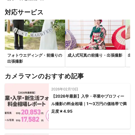
すべて見る
対応サービス
フォトウエディング・前撮りの
成人式写真の前撮り・出張撮影
出
出張撮影
カメラマンのおすすめ記事
2026年02月13日
【2026年最新】入学・卒業やプロフィー
ル撮影の料金相場｜1〜3万円の価格帯で満
足度★4.95