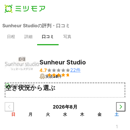
Sunheur Studioの評判・口コミ
日程
詳細
口コミ
写真
Sunheur Studio
22
件
4.7


実績
38
件
事業者確認済
空き状況から選ぶ
2026年8月
日
月
火
水
木
金
土
1