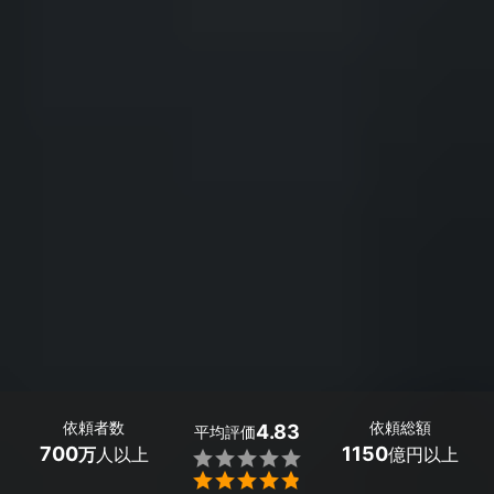
依頼者数
依頼総額
4.83
平均評価
700
1150
万
人以上
億円以上

