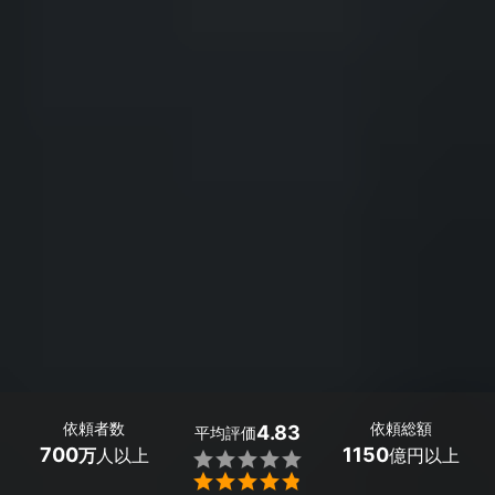
依頼者数
依頼総額
4.83
平均評価
700
1150
万
人以上
億円以上

